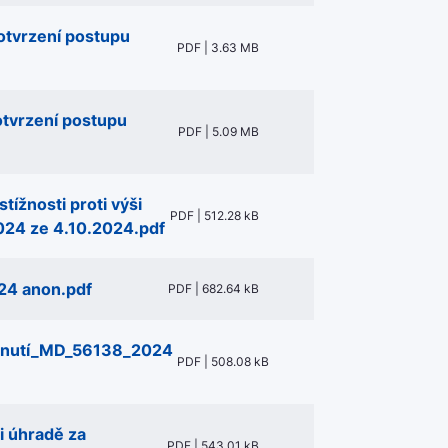
otvrzení postupu
PDF | 3.63 MB
otvrzení postupu
PDF | 5.09 MB
tížnosti proti výši
PDF | 512.28 kB
024 ze 4.10.2024.pdf
24 anon.pdf
PDF | 682.64 kB
dnutí_MD_56138_2024
PDF | 508.08 kB
i úhradě za
PDF | 543.01 kB