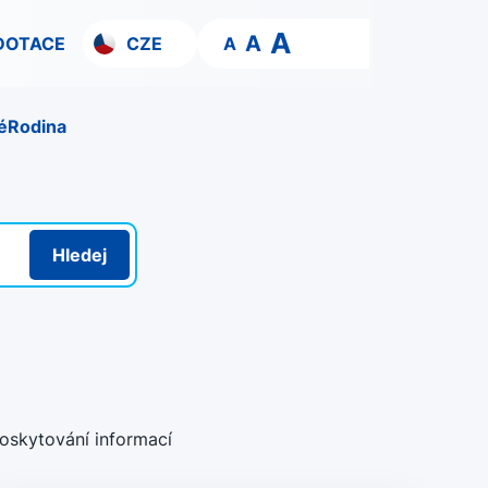
A
A
DOTACE
CZE
A
é
Rodina
Hledej
oskytování informací