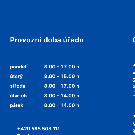
Provozní doba úřadu
P
pondělí
8.00 – 17.00 h
V
úterý
8.00 – 15.00 h
středa
8.00 – 17.00 h
P
Ú
čtvrtek
8.00 – 14.00 h
pátek
8.00 – 14.00 h
P
+420 585 508 111
R