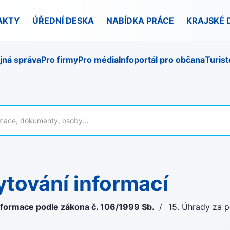
AKTY
ÚŘEDNÍ DESKA
NABÍDKA PRÁCE
KRAJSKÉ 
jná správa
Pro firmy
Pro média
Infoportál pro občana
Turist
ytování informací
nformace podle zákona č. 106/1999 Sb.
/
15. Úhrady za p