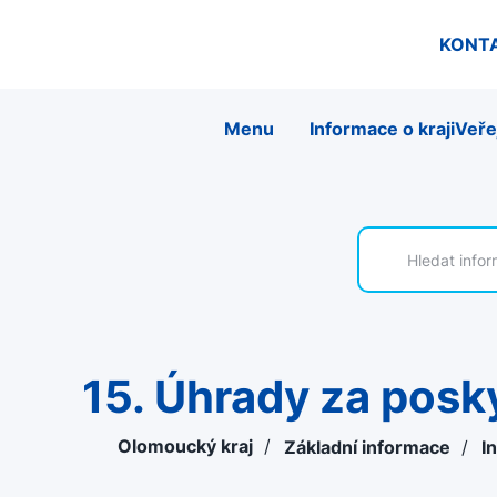
KONT
Menu
Informace o kraji
Veře
15. Úhrady za posk
Olomoucký kraj
/
Základní informace
/
I