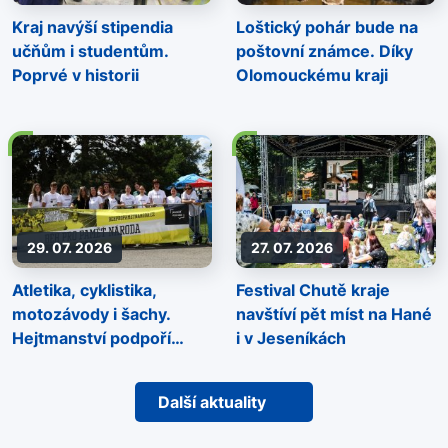
Kraj navýší stipendia
Loštický pohár bude na
učňům i studentům.
poštovní známce. Díky
Poprvé v historii
Olomouckému kraji
29. 07. 2026
27. 07. 2026
Atletika, cyklistika,
Festival Chutě kraje
motozávody i šachy.
navštíví pět míst na Hané
Hejtmanství podpoří
i v Jeseníkách
sportovní akce napříč
regionem
Další aktuality