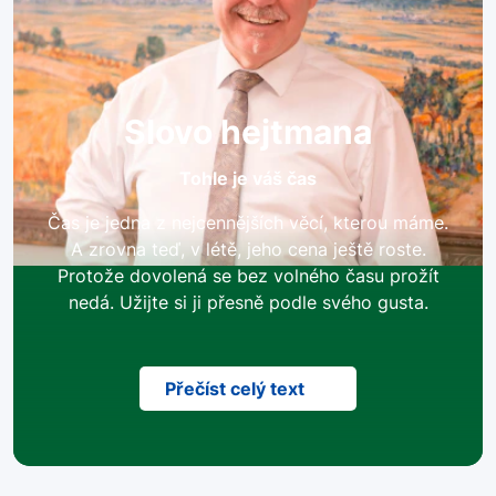
Slovo hejtmana
Tohle je váš čas
Čas je jedna z nejcennějších věcí, kterou máme.
A zrovna teď, v létě, jeho cena ještě roste.
Protože dovolená se bez volného času prožít
nedá. Užijte si ji přesně podle svého gusta.
Přečíst celý text