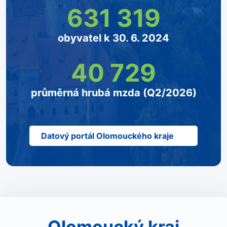
631 319
obyvatel k 30. 6. 2024
40 729
průměrná hrubá mzda (Q2/2026)
Datový portál Olomouckého kraje
Olomoucký kraj