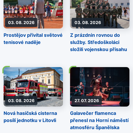
03. 08. 2026
03. 08. 2026
Prostějov přivítal světové
Z prázdnin rovnou do
tenisové naděje
služby. Středoškoláci
složili vojenskou přísahu
03. 08. 2026
27. 07. 2026
Nová hasičská cisterna
Galavečer flamenca
posílí jednotku v Litovli
přenesl na Horní náměstí
atmosféru Španělska