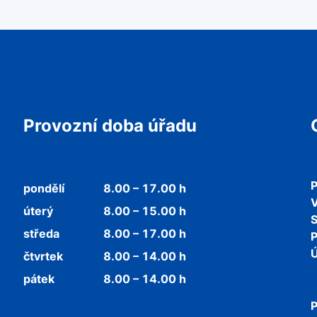
Provozní doba úřadu
P
pondělí
8.00 – 17.00 h
V
úterý
8.00 – 15.00 h
středa
8.00 – 17.00 h
P
Ú
čtvrtek
8.00 – 14.00 h
pátek
8.00 – 14.00 h
P