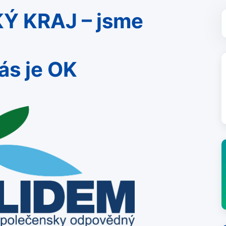
Ý KRAJ
– jsme
ás je OK