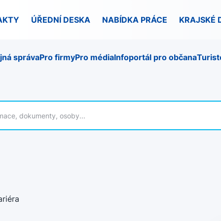
AKTY
ÚŘEDNÍ DESKA
NABÍDKA PRÁCE
KRAJSKÉ 
jná správa
Pro firmy
Pro média
Infoportál pro občana
Turist
ariéra