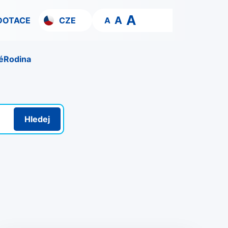
A
A
DOTACE
CZE
A
é
Rodina
Hledej