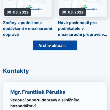
30. 03. 2022
30. 03. 2022
Změny v podnikání s
Nové povinnosti pro
dodávkami v mezinárodní
podnikatele v
dopravě
mezinárodní přepravě v
rámci EU či při využití
Archiv aktualit
kabotáže s vozidly v
rozmezí 2.5 t až 3.5 t
celkové hmotnosti
Kontakty
Mgr. František Pěruška
vedoucí odboru dopravy a silničního
hospodářství