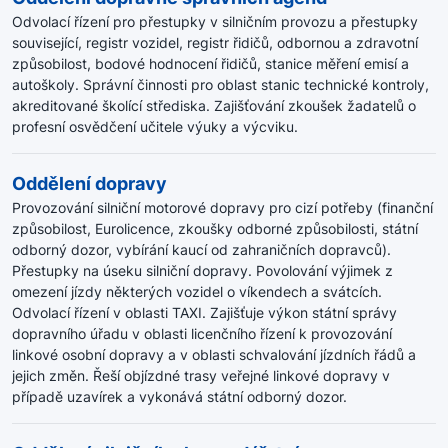
Odvolací řízení pro přestupky v silničním provozu a přestupky
související, registr vozidel, registr řidičů, odbornou a zdravotní
způsobilost, bodové hodnocení řidičů, stanice měření emisí a
autoškoly. Správní činnosti pro oblast stanic technické kontroly,
akreditované školící střediska. Zajišťování zkoušek žadatelů o
profesní osvědčení učitele výuky a výcviku.
Oddělení dopravy
Provozování silniční motorové dopravy pro cizí potřeby (finanční
způsobilost, Eurolicence, zkoušky odborné způsobilosti, státní
odborný dozor, vybírání kaucí od zahraničních dopravců).
Přestupky na úseku silniční dopravy. Povolování výjimek z
omezení jízdy některých vozidel o víkendech a svátcích.
Odvolací řízení v oblasti TAXI. Zajišťuje výkon státní správy
dopravního úřadu v oblasti licenčního řízení k provozování
linkové osobní dopravy a v oblasti schvalování jízdních řádů a
jejich změn. Řeší objízdné trasy veřejné linkové dopravy v
případě uzavírek a vykonává státní odborný dozor.