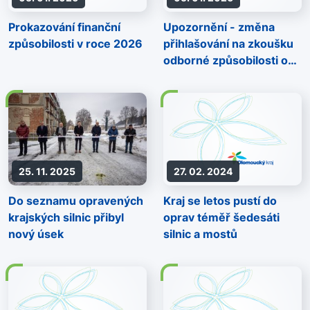
Prokazování finanční
Upozornění - změna
způsobilosti v roce 2026
přihlašování na zkoušku
odborné způsobilosti od
1.1.2026
25. 11. 2025
27. 02. 2024
Do seznamu opravených
Kraj se letos pustí do
krajských silnic přibyl
oprav téměř šedesáti
nový úsek
silnic a mostů