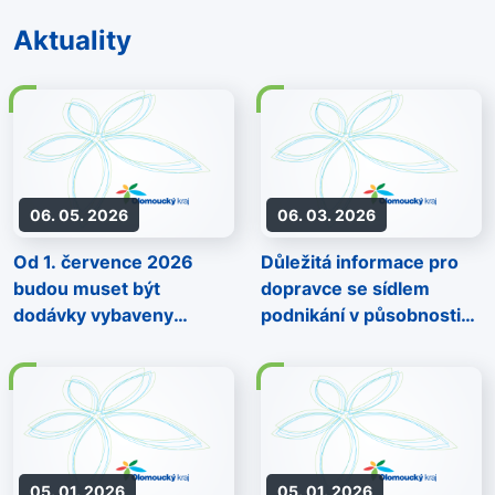
Aktuality
06. 05. 2026
06. 03. 2026
Od 1. července 2026
Důležitá informace pro
budou muset být
dopravce se sídlem
dodávky vybaveny
podnikání v působnosti
tachografem
oblasti Jeseník
05. 01. 2026
05. 01. 2026