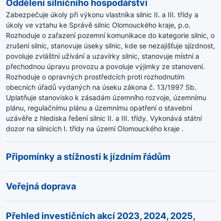
Oddělení silničního hospodářství
Zabezpečuje úkoly při výkonu vlastníka silnic II. a III. třídy a
úkoly ve vztahu ke Správě silnic Olomouckého kraje, p.o.
Rozhoduje o zařazení pozemní komunikace do kategorie silnic, o
zrušení silnic, stanovuje úseky silnic, kde se nezajišťuje sjízdnost,
povoluje zvláštní užívání a uzavírky silnic, stanovuje místní a
přechodnou úpravu provozu a povoluje výjimky ze stanovení.
Rozhoduje o opravných prostředcích proti rozhodnutím
obecních úřadů vydaných na úseku zákona č. 13/1997 Sb.
Uplatňuje stanovisko k zásadám územního rozvoje, územnímu
plánu, regulačnímu plánu a územnímu opatření o stavební
uzávěře z hlediska řešení silnic II. a III. třídy. Vykonává státní
dozor na silnicích I. třídy na území Olomouckého kraje .
Připomínky a stížnosti k jízdním řádům
Veřejná doprava
Přehled investičních akcí 2023, 2024, 2025,