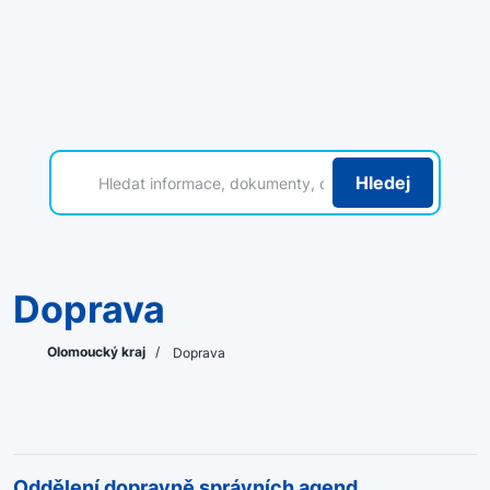
Hledej
Doprava
Olomoucký kraj
/
Doprava
Oddělení dopravně správních agend