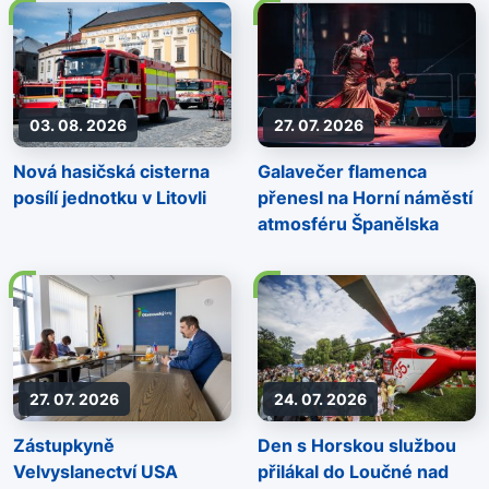
03. 08. 2026
27. 07. 2026
Nová hasičská cisterna
Galavečer flamenca
posílí jednotku v Litovli
přenesl na Horní náměstí
atmosféru Španělska
27. 07. 2026
24. 07. 2026
Zástupkyně
Den s Horskou službou
Velvyslanectví USA
přilákal do Loučné nad