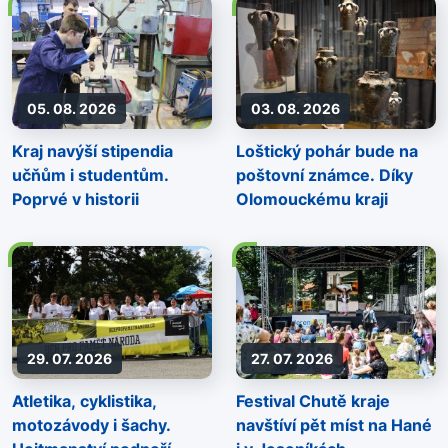
05. 08. 2026
03. 08. 2026
Kraj navýší stipendia
Loštický pohár bude na
učňům i studentům.
poštovní známce. Díky
Poprvé v historii
Olomouckému kraji
29. 07. 2026
27. 07. 2026
Atletika, cyklistika,
Festival Chutě kraje
motozávody i šachy.
navštíví pět míst na Hané