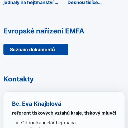
jednaly na hejtmanství o
Desnou tisíce
rozvoji kraje i zahraniční
návštěvníků
spolupráci
Evropské nařízení EMFA
Seznam dokumentů
Kontakty
Bc. Eva Knajblová
referent tiskových vztahů kraje, tiskový mluvčí
Odbor kancelář hejtmana