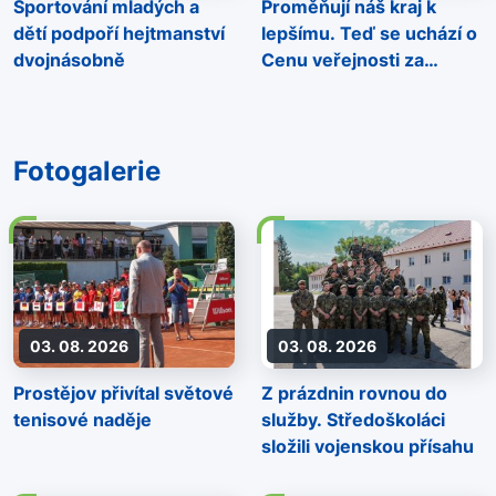
Sportování mladých a
Proměňují náš kraj k
dětí podpoří hejtmanství
lepšímu. Teď se uchází o
dvojnásobně
Cenu veřejnosti za
ochranu životního
prostředí
Fotogalerie
03. 08. 2026
03. 08. 2026
Prostějov přivítal světové
Z prázdnin rovnou do
tenisové naděje
služby. Středoškoláci
složili vojenskou přísahu