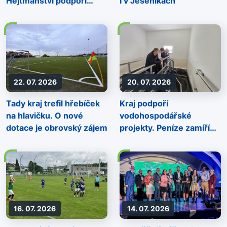
Hejtmanství podpoří
i v Jeseníkách
sportovní akce napříč
regionem
22. 07. 2026
20. 07. 2026
Tady kraj trefil hřebíček
Kraj podpoří
na hlavičku. O nové
vodohospodářské
dotace je obrovský zájem
projekty. Peníze zamíří
do vodovodů, ochrany
vodních zdrojů i
kanalizací
16. 07. 2026
14. 07. 2026