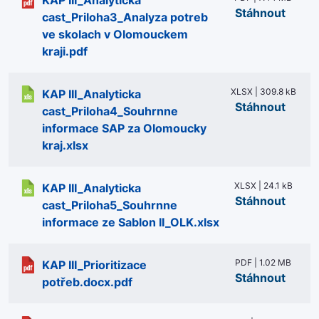
KAP III_Analyticka
Stáhnout
cast_Priloha3_Analyza potreb
ve skolach v Olomouckem
kraji.pdf
XLSX | 309.8 kB
KAP III_Analyticka
Stáhnout
cast_Priloha4_Souhrnne
informace SAP za Olomoucky
kraj.xlsx
XLSX | 24.1 kB
KAP III_Analyticka
Stáhnout
cast_Priloha5_Souhrnne
informace ze Sablon II_OLK.xlsx
PDF | 1.02 MB
KAP III_Prioritizace
Stáhnout
potřeb.docx.pdf