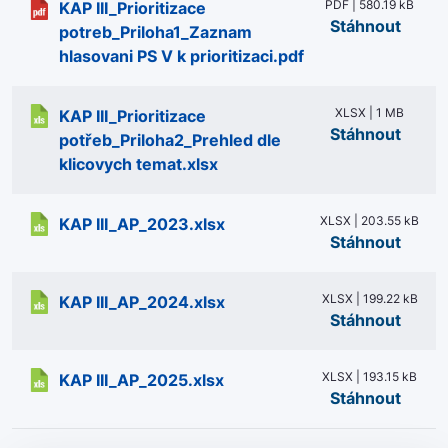
PDF | 580.19 kB
KAP III_Prioritizace
Stáhnout
potreb_Priloha1_Zaznam
hlasovani PS V k prioritizaci.pdf
XLSX | 1 MB
KAP III_Prioritizace
Stáhnout
potřeb_Priloha2_Prehled dle
klicovych temat.xlsx
XLSX | 203.55 kB
KAP III_AP_2023.xlsx
Stáhnout
XLSX | 199.22 kB
KAP III_AP_2024.xlsx
Stáhnout
XLSX | 193.15 kB
KAP III_AP_2025.xlsx
Stáhnout