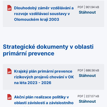
PDF | 901.94 kB
Dlouhodobý záměr vzdělávání a
Stáhnout
rozvoje vzdělávací soustavy v
Olomouckém kraji 2003
Strategické dokumenty v oblasti
primární prevence
PDF | 686.56 kB
Krajský plán primární prevence
Stáhnout
rizikových projevů chování v OK
na léta 2023 - 2026
PDF | 227.07 kB
Akční plán realizace politiky v
Stáhnout
oblasti závislostí a závislostního