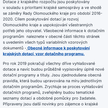
Dotace z krajského rozpočtu jsou poskytovány
v souladu s prioritami krajské samosprávy a ve shodě
se záměry Rady Olomouckého kraje pro období 2016-
2020. Cílem poskytování dotací je rozvoj
Olomouckého kraje a uspokojování všestranných
potřeb jeho obyvatel. Všeobecné informace k dotačním
programům naleznete v obecné části těchto stránek
s uvedením všech typů variabilních vzorových
dokumentů -
Obecné informace k poskytování
krajských dotací, vzor dotačního programu.
Pro rok 2019 pokračují všechny dříve vyhlašované
dotace a navíc budou průběžně vypisovány úplně nové
dotační programy a tituly. Jsou zjednodušena obecná
pravidla, která budou upravována na míru jednotlivým
dotačním programům. Zrychluje se proces vyhlašování
dotačních programů, zveřejněny budou tematické
seznamy dotací a obdobné pomůcky pro žadatele.
Připraveny jsou další novinky pro zájemce o krajské