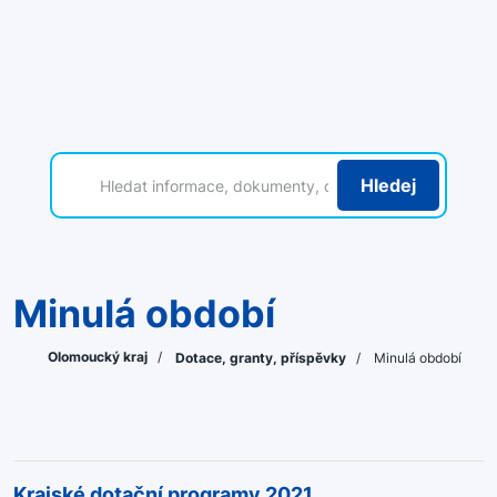
Hledej
Minulá období
Olomoucký kraj
/
Dotace, granty, příspěvky
/
Minulá období
Krajské dotační programy 2021