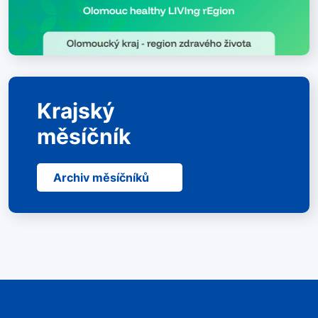
Krajský
měsíčník
Archiv měsíčníků