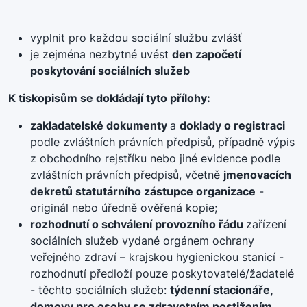
vyplnit pro každou sociální službu zvlášť
je zejména nezbytné uvést
den započetí
poskytování sociálních služeb
K tiskopisům se dokládají tyto přílohy:
zakladatelské dokumenty
a
doklady o registraci
podle zvláštních právních předpisů, případně výpis
z obchodního rejstříku nebo jiné evidence podle
zvláštních právních předpisů, včetně
jmenovacích
dekretů statutárního zástupce organizace
-
originál nebo úředně ověřená kopie;
rozhodnutí o schválení provozního řádu
zařízení
sociálních služeb vydané orgánem ochrany
veřejného zdraví – krajskou hygienickou stanicí -
rozhodnutí předloží pouze poskytovatelé/žadatelé
- těchto sociálních služeb:
týdenní stacionáře,
domovy pro osoby se zdravotním postižením,