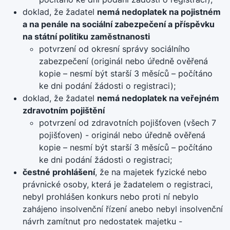
doklad, že žadatel
nemá nedoplatek na pojistném
a na penále na sociální zabezpečení a příspěvku
na státní politiku zaměstnanosti
potvrzení od okresní správy sociálního
zabezpečení (originál nebo úředně ověřená
kopie – nesmí být starší 3 měsíců – počítáno
ke dni podání žádosti o registraci);
doklad, že žadatel
nemá nedoplatek na veřejném
zdravotním pojištění
potvrzení od zdravotních pojišťoven (všech 7
pojišťoven) - originál nebo úředně ověřená
kopie – nesmí být starší 3 měsíců – počítáno
ke dni podání žádosti o registraci;
čestné prohlášení
, že na majetek fyzické nebo
právnické osoby, která je žadatelem o registraci,
nebyl prohlášen konkurs nebo proti ní nebylo
zahájeno insolvenční řízení anebo nebyl insolvenční
návrh zamítnut pro nedostatek majetku -