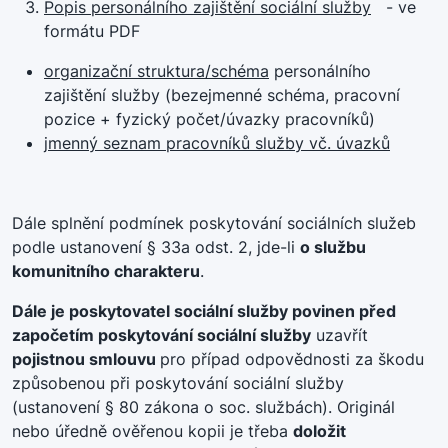
Popis personálního zajištění sociální služby
- ve
formátu PDF
organizační
struktura
/schéma
personálního
zajištění služby (bezejmenné schéma, pracovní
pozice + fyzický počet/úvazky pracovníků)
j
menný
seznam
pracovníků služby vč. úvazků
Dále splnění podmínek poskytování sociálních služeb
podle ustanovení § 33a odst. 2, jde-li
o službu
komunitního charakteru
.
Dále je poskytovatel sociální služby povinen před
započetím poskytování sociální služby
uzavřít
pojistnou smlouvu
pro případ odpovědnosti za škodu
způsobenou při poskytování sociální služby
(ustanovení § 80 zákona o soc. službách). Originál
nebo úředně ověřenou kopii je třeba
doložit