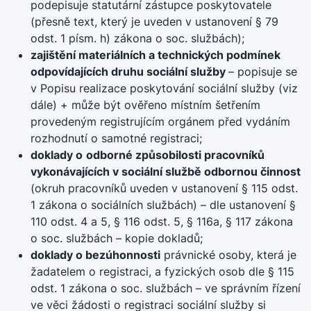
podepisuje statutární zástupce poskytovatele
(přesně text, který je uveden v ustanovení § 79
odst. 1 písm. h) zákona o soc. službách);
zajištění materiálních a technických podmínek
odpovídajících druhu sociální služby
– popisuje se
v Popisu realizace poskytování sociální služby (viz
dále) + může být ověřeno místním šetřením
provedeným registrujícím orgánem před vydáním
rozhodnutí o samotné registraci;
doklady o
odborné způsobilosti pracovníků
vykonávajících v sociální službě odbornou činnost
(okruh pracovníků uveden v ustanovení § 115 odst.
1 zákona o sociálních službách) – dle ustanovení §
110 odst. 4 a 5, § 116 odst. 5, § 116a, § 117 zákona
o soc. službách – kopie dokladů;
doklady o bezúhonnosti
právnické osoby, která je
žadatelem o registraci, a fyzických osob dle § 115
odst. 1 zákona o soc. službách – ve správním řízení
ve věci žádosti o registraci sociální služby si