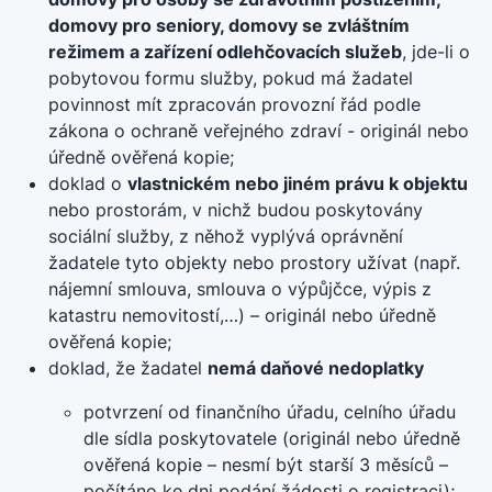
domovy pro seniory, domovy se zvláštním
režimem a zařízení odlehčovacích služeb
, jde-li o
pobytovou formu služby, pokud má žadatel
povinnost mít zpracován provozní řád podle
zákona o ochraně veřejného zdraví - originál nebo
úředně ověřená kopie;
doklad o
vlastnickém nebo jiném právu k objektu
nebo prostorám, v nichž budou poskytovány
sociální služby, z něhož vyplývá oprávnění
žadatele tyto objekty nebo prostory užívat (např.
nájemní smlouva, smlouva o výpůjčce, výpis z
katastru nemovitostí,…) – originál nebo úředně
ověřená kopie;
doklad, že žadatel
nemá daňové nedoplatky
potvrzení od finančního úřadu, celního úřadu
dle sídla poskytovatele (originál nebo úředně
ověřená kopie – nesmí být starší 3 měsíců –
počítáno ke dni podání žádosti o registraci);