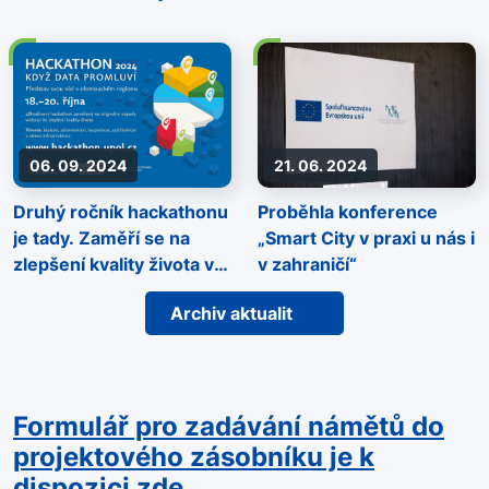
06. 09. 2024
21. 06. 2024
Druhý ročník hackathonu
Proběhla konference
je tady. Zaměří se na
„Smart City v praxi u nás i
zlepšení kvality života v
v zahraničí“
regionu
Archiv aktualit
Formulář pro zadávání námětů do
projektového zásobníku je k
dispozici zde.