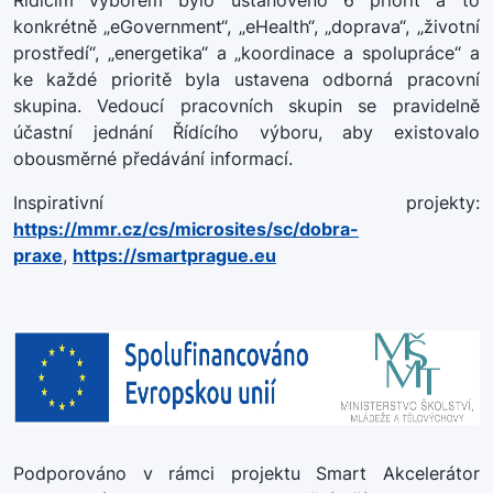
Řídícím výborem bylo ustanoveno 6 priorit a to
konkrétně „eGovernment“, „eHealth“, „doprava“, „životní
prostředí“, „energetika“ a „koordinace a spolupráce“ a
ke každé prioritě byla ustavena odborná pracovní
skupina. Vedoucí pracovních skupin se pravidelně
účastní jednání Řídícího výboru, aby existovalo
obousměrné předávání informací.
Inspirativní projekty:
https://mmr.cz/cs/microsites/sc/dobra-
praxe
,
https://smartprague.eu
Podporováno v rámci projektu Smart Akcelerátor