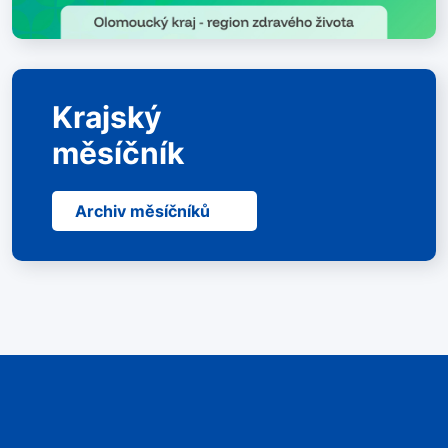
Krajský
měsíčník
Archiv měsíčníků