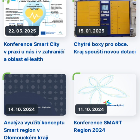
kol/elektrokol“
22. 05. 2025
15. 01. 2025
Konference Smart City
Chytré boxy pro obce.
v praxi u nás i v zahraničí
Kraj spouští novou dotaci
a oblast eHealth
14. 10. 2024
11. 10. 2024
Analýza využití konceptu
Konference SMART
Smart region v
Region 2024
Olomouckém kraji