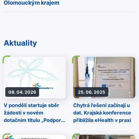
Olomouckým krajem
Aktuality
08. 04. 2026
25. 06. 2025
V pondělí startuje sběr
Chytrá řešení začínají u
žádostí v novém
dat. Krajská konference
dotačním titulu „Podpora
přiblížila eHealth v praxi
chytré městské mobility
formou služby sdílených