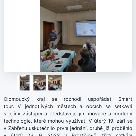
Olomoucký kraj se rozhodl uspořádat Smart
tour. V jednotlivých městech a obcích se setkává
s jejími zástupci a představuje jim inovace a moderní
technologie, které mohou využívat. V úterý 19. září se
v Zábřehu uskutečnilo první jednání, druhé již proběhlo
v úterý 26. 9. 2023 v Prostějově, třetí setkání