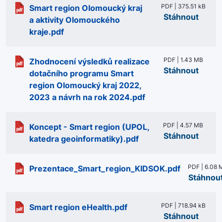
PDF | 375.51 kB
Smart region Olomoucký kraj
Stáhnout
a aktivity Olomouckého
kraje.pdf
PDF | 1.43 MB
Zhodnocení výsledků realizace
Stáhnout
dotačního programu Smart
region Olomoucký kraj 2022,
2023 a návrh na rok 2024.pdf
PDF | 4.57 MB
Koncept - Smart region (UPOL,
Stáhnout
katedra geoinformatiky).pdf
PDF | 6.08 
Prezentace_Smart_region_KIDSOK.pdf
Stáhnou
PDF | 718.94 kB
Smart region eHealth.pdf
Stáhnout