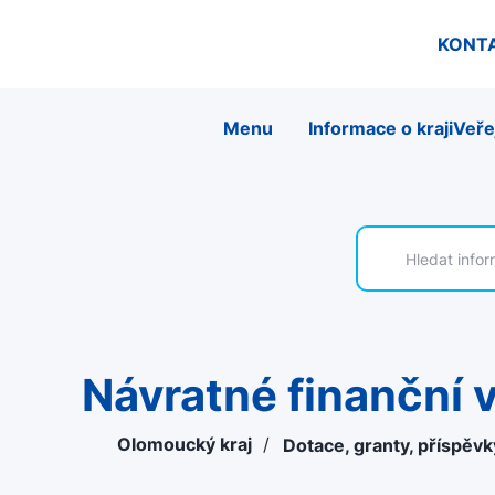
KONT
Menu
Informace o kraji
Veře
Návratné finanční
Olomoucký kraj
/
Dotace, granty, příspěv