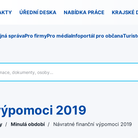
AKTY
ÚŘEDNÍ DESKA
NABÍDKA PRÁCE
KRAJSKÉ 
jná správa
Pro firmy
Pro média
Infoportál pro občana
Turist
 výpomoci 2019
ky
/
Minulá období
/
Návratné finanční výpomoci 2019