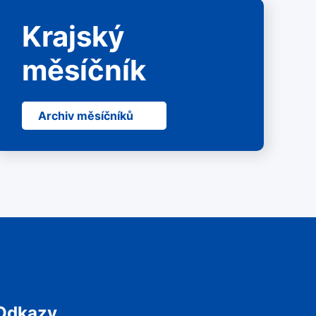
Krajský
měsíčník
Archiv měsíčníků
Odkazy