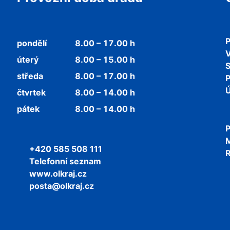
P
pondělí
8.00 – 17.00 h
V
úterý
8.00 – 15.00 h
středa
8.00 – 17.00 h
P
Ú
čtvrtek
8.00 – 14.00 h
pátek
8.00 – 14.00 h
P
+420 585 508 111
R
Telefonní seznam
www.olkraj.cz
posta@olkraj.cz