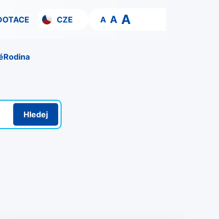
A
A
DOTACE
CZE
A
é
Rodina
Hledej