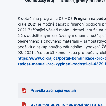
Olomoucký kraj
/
Dotace, granty, příspěv
Z dotačního programu 03 – 02
Program na podp
kraje 2021
je možné žádat o finanční podporu p
2021. Začínající včelaři mohou dotaci použít n
úlů s oddělitelným zasíťovaným dnem umožňující
plemenného a chovného materiálu – samostatný
oddělků a nákup nového základního vybavení. Žád
03. 2021 přes portál komunikace pro občany elek
https://www.olkraj.cz/portal-komunikace-pro-
zadost-manual-pro-vyplneni-zadosti-cl-4379.
Pravidla začínající včelaři
VZOROVÁ VEŘEJNOPRÁVNÍ SMLOUVA