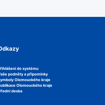
Odkazy
řihlášení do systému
aše podněty a připomínky
Symboly Olomouckého kraje
ublikace Olomouckého kraje
řední deska