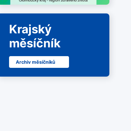
Krajský
měsíčník
Archiv měsíčníků