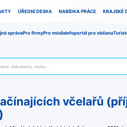
AKTY
ÚŘEDNÍ DESKA
NABÍDKA PRÁCE
KRAJSKÉ 
jná správa
Pro firmy
Pro média
Infoportál pro občana
Turist
)