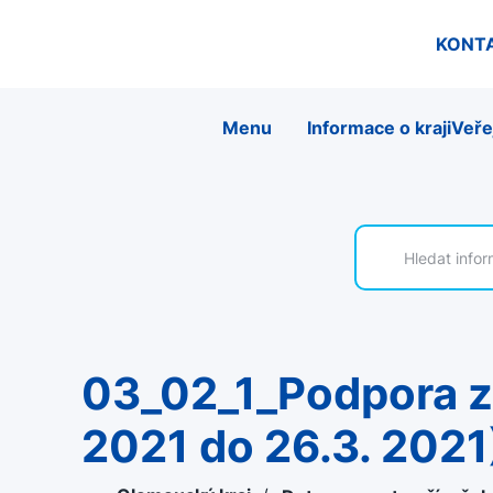
KONT
Menu
Informace o kraji
Veře
03_02_1_Podpora začínajících včelařů (příjem žádostí od 8.3.
2021 do 26.3. 2021