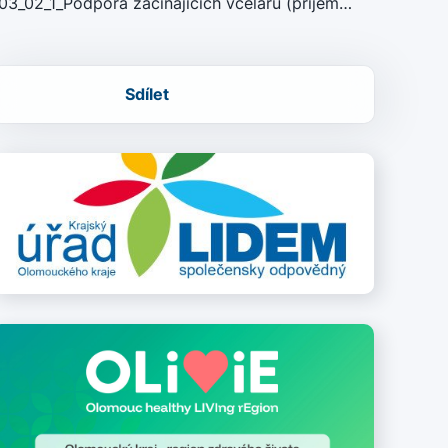
03_02_1_Podpora začínajících včelařů (příjem…
Sdílet