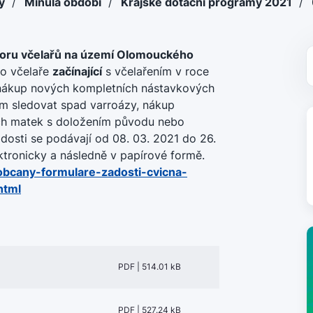
ky
/
Minulá období
/
Krajské dotační programy 2021
/
oru včelařů na území Olomouckého
ro včelaře
začínající
s včelařením v roce
a nákup nových kompletních nástavkových
m sledovat spad varroázy, nákup
ch matek s doložením původu nebo
osti se podávají od 08. 03. 2021 do 26.
tronicky a následně v papírové formě.
obcany-formulare-zadosti-cvicna-
html
PDF | 514.01 kB
PDF | 527.24 kB