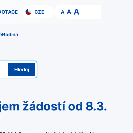
A
A
DOTACE
CZE
A
é
Rodina
Hledej