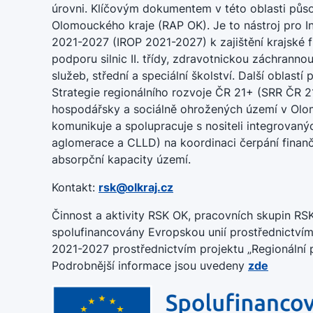
úrovni. Klíčovým dokumentem v této oblasti půso
Olomouckého kraje (RAP OK). Je to nástroj pro I
2021-2027 (IROP 2021-2027) k zajištění krajské f
podporu silnic II. třídy, zdravotnickou záchrannou
služeb, střední a speciální školství. Další oblast
Strategie regionálního rozvoje ČR 21+ (SRR ČR 
hospodářsky a sociálně ohrožených území v Olom
komunikuje a spolupracuje s nositeli integrovaný
aglomerace a CLLD) na koordinaci čerpání finan
absorpční kapacity území.
Kontakt:
rsk@olkraj.cz
Činnost a aktivity RSK OK, pracovních skupin RS
spolufinancovány Evropskou unií prostřednictv
2021-2027 prostřednictvím projektu „Regionální p
Podrobnější informace jsou uvedeny
zde