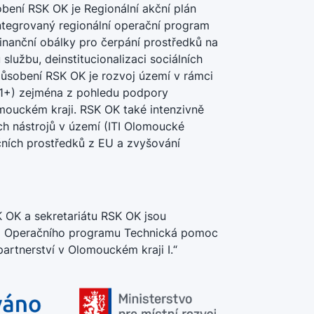
bení RSK OK je Regionální akční plán
ntegrovaný regionální operační program
inanční obálky pro čerpání prostředků na
 službu, deinstitucionalizaci sociálních
í působení RSK OK je rozvoj území v rámci
21+) zejména z pohledu podpory
ouckém kraji. RSK OK také intenzivně
ch nástrojů v území (ITI Olomoucké
čních prostředků z EU a zvyšování
K OK a sekretariátu RSK OK jsou
ím Operačního programu Technická pomoc
artnerství v Olomouckém kraji I.“