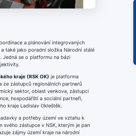
oordinace a plánování integrovaných
a také jako poradní složka Národní stálé
. Jedná se o platformu na bázi
ektivity.
ckého kraje (RSK OK)
je platforma
a ze zástupců regionálních partnerů
mický sektor, oblast venkova, zástupci
ce, hospodářští a sociální partneři,
o kraje Ladislav Okleštěk.
adavky a potřeby území ve vztahu k
ím svého zástupce v NSK, kterým je pan
sazuje zájmy území kraje na národní