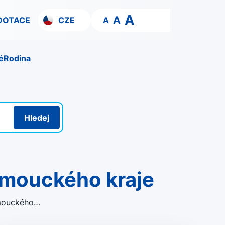
A
A
DOTACE
CZE
A
é
Rodina
Hledej
lomouckého kraje
omouckého…