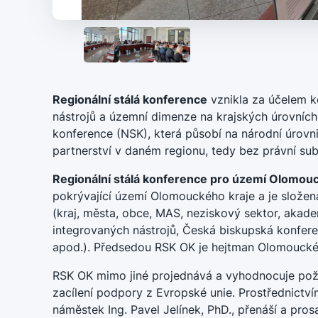
Regionální stálá konference
vznikla za účelem k
nástrojů a územní dimenze na krajských úrovních 
konference (NSK), která působí na národní úrovni
partnerství v daném regionu, tedy bez právní subj
Regionální stálá konference pro území Olomou
pokrývající území Olomouckého kraje a je složen
(kraj, města, obce, MAS, neziskový sektor, akade
integrovaných nástrojů, Česká biskupská konferen
apod.). Předsedou RSK OK je hejtman Olomouckéh
RSK OK mimo jiné projednává a vyhodnocuje pož
zacílení podpory z Evropské unie. Prostřednictv
náměstek Ing. Pavel Jelínek, PhD., přenáší a pro