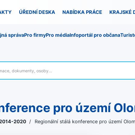
AKTY
ÚŘEDNÍ DESKA
NABÍDKA PRÁCE
KRAJSKÉ 
jná správa
Pro firmy
Pro média
Infoportál pro občana
Turist
konference pro území O
 2014-2020
/
Regionální stálá konference pro území Ol