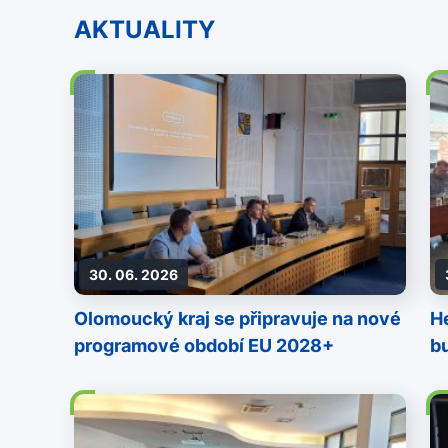
AKTUALITY
30. 06. 2026
Olomoucký kraj se připravuje na nové
He
programové období EU 2028+
b