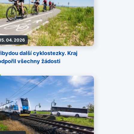
15. 04. 2026
ibydou další cyklostezky. Kraj
odpořil všechny žádosti