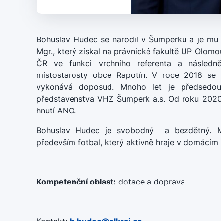
Bohuslav Hudec se narodil v Šumperku a je mu 3
Mgr., který získal na právnické fakultě UP Olomo
ČR ve funkci vrchního referenta a následn
místostarosty obce Rapotín. V roce 2018 se s
vykonává doposud. Mnoho let je předsedo
představenstva VHZ Šumperk a.s. Od roku 2020
hnutí ANO.
Bohuslav Hudec je svobodný a bezdětný. Me
především fotbal, který aktivně hraje v domácím
Kompetenční oblast:
dotace a doprava