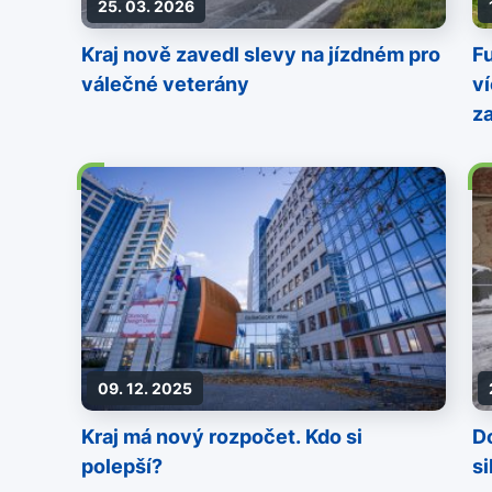
25. 03. 2026
Kraj nově zavedl slevy na jízdném pro
Fu
válečné veterány
ví
z
09. 12. 2025
Kraj má nový rozpočet. Kdo si
D
polepší?
si