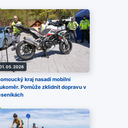
01. 05. 2026
lomoucký kraj nasadí mobilní
lukoměr. Pomůže zklidnit dopravu v
eseníkách