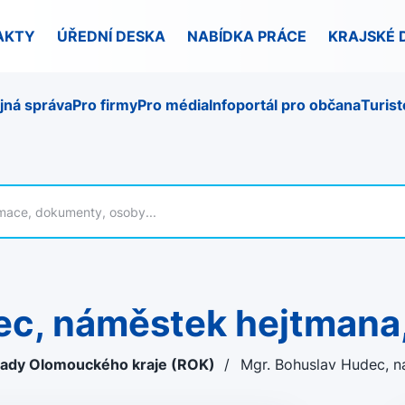
AKTY
ÚŘEDNÍ DESKA
NABÍDKA PRÁCE
KRAJSKÉ 
jná správa
Pro firmy
Pro média
Infoportál pro občana
Turist
dec, náměstek hejtmana
Rady Olomouckého kraje (ROK)
/
Mgr. Bohuslav Hudec, n