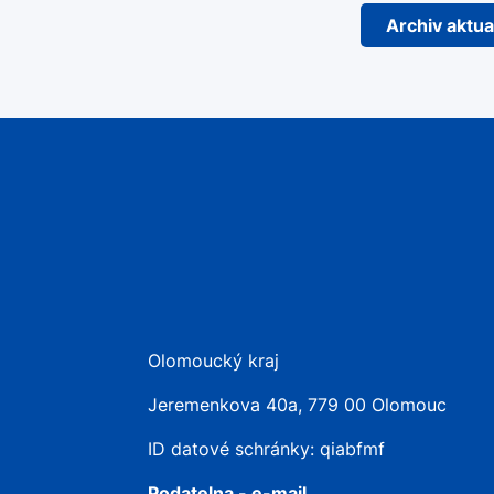
Archiv aktual
Olomoucký kraj
Jeremenkova 40a, 779 00 Olomouc
ID datové schránky: qiabfmf
Podatelna - e-mail