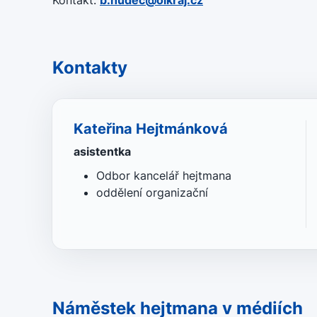
Kontakt:
b.hudec@olkraj.cz
Kontakty
Kateřina Hejtmánková
asistentka
Odbor kancelář hejtmana
oddělení organizační
Náměstek hejtmana v médiích