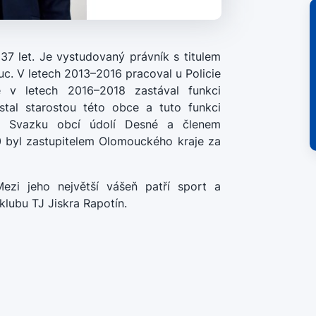
7 let. Je vystudovaný právník s titulem
uc. V letech 2013–2016 pracoval u Policie
ě v letech 2016–2018 zastával funkci
tal starostou této obce a tuto funkci
u Svazku obcí údolí Desné a členem
 byl zastupitelem Olomouckého kraje za
zi jeho největší vášeň patří sport a
 klubu TJ Jiskra Rapotín.