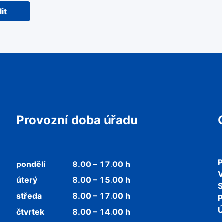
it
Provozní doba úřadu
P
pondělí
8.00 – 17.00 h
V
úterý
8.00 – 15.00 h
středa
8.00 – 17.00 h
P
Ú
čtvrtek
8.00 – 14.00 h