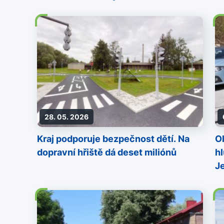
28. 05. 2026
Kraj podporuje bezpečnost dětí. Na
O
dopravní hřiště dá deset miliónů
h
J