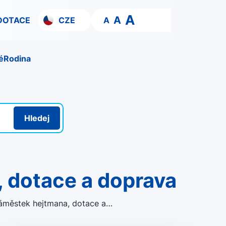
A
A
DOTACE
CZE
A
é
Rodina
Hledej
, dotace a doprava
áměstek hejtmana, dotace a…