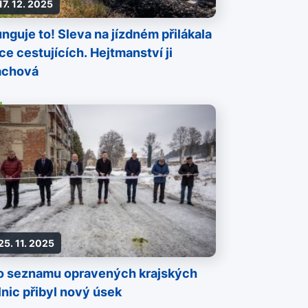
17. 12. 2025
nguje to! Sleva na jízdném přilákala
ce cestujících. Hejtmanství ji
achová
25. 11. 2025
o seznamu opravených krajských
lnic přibyl nový úsek