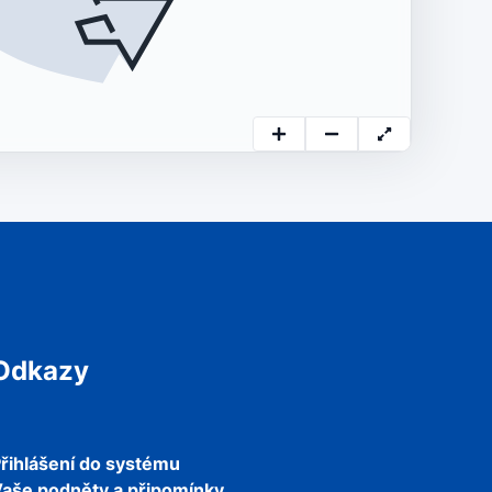
Odkazy
řihlášení do systému
aše podněty a připomínky