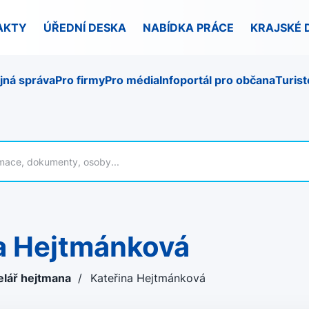
AKTY
ÚŘEDNÍ DESKA
NABÍDKA PRÁCE
KRAJSKÉ 
jná správa
Pro firmy
Pro média
Infoportál pro občana
Turist
na Hejtmánková
elář hejtmana
/
Kateřina Hejtmánková