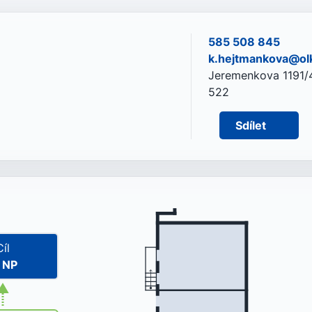
585 508 845
k.hejtmankova@olk
Jeremenkova 1191/4
522
Sdílet
Cíl
. NP