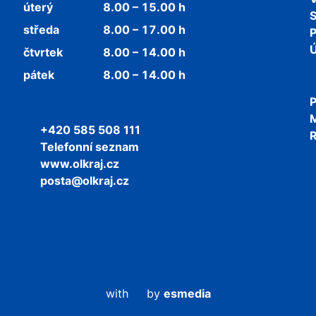
úterý
8.00 – 15.00 h
středa
8.00 – 17.00 h
P
Ú
čtvrtek
8.00 – 14.00 h
pátek
8.00 – 14.00 h
P
+420 585 508 111
R
Telefonní seznam
www.olkraj.cz
posta@olkraj.cz
with
by
esmedia