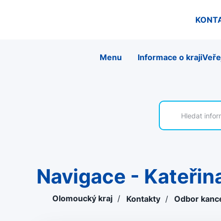
KONT
Menu
Informace o kraji
Veře
Navigace - Kateři
Olomoucký kraj
/
Kontakty
/
Odbor kanc