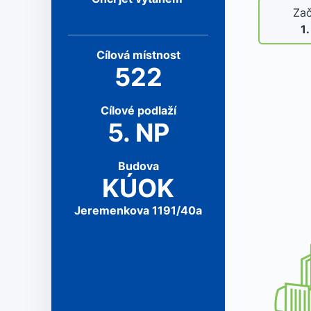
Zač
1
Cílová
místnost
522
Cílové
podlaží
5
.
NP
Budova
KÚOK
Jeremenkova 1191/40a