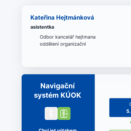
Kateřina Hejtmánková
asistentka
Odbor kancelář hejtmana
oddělení organizační
Navigační
systém KÚOK
5
Chci jet výtahem