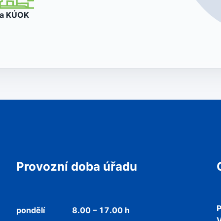
va
KÚOK
Provozní doba úřadu
P
pondělí
8.00 – 17.00 h
V