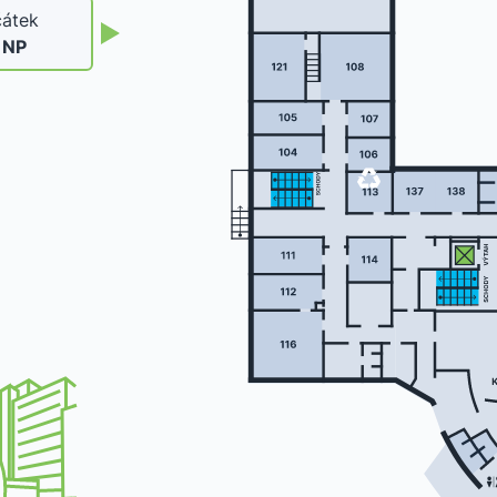
átek
. NP