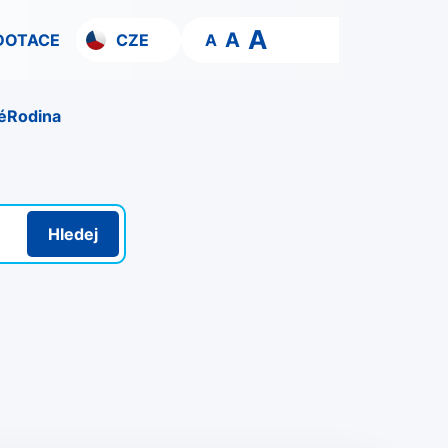
A
A
DOTACE
CZE
A
é
Rodina
Hledej