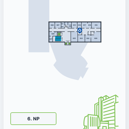
6
.
NP