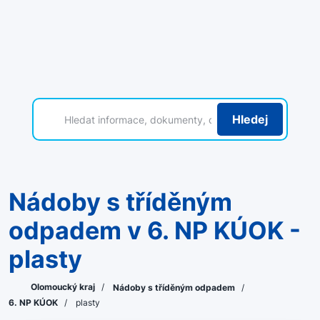
Hledej
Nádoby s tříděným
odpadem v 6. NP KÚOK -
plasty
Olomoucký kraj
/
Nádoby s tříděným odpadem
/
6. NP KÚOK
/
plasty