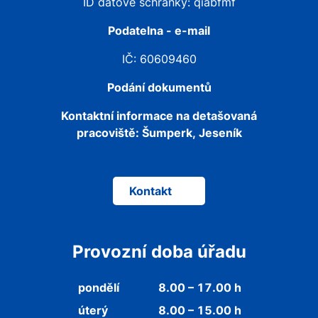
ID datové schránky: qiabfmf
Podatelna - e-mail
IČ: 60609460
Podání dokumentů
Kontaktní informace na detašovaná
pracoviště:
Šumperk, Jeseník
Kontakt
Provozní doba úřadu
pondělí
8.00 – 17.00 h
úterý
8.00 – 15.00 h