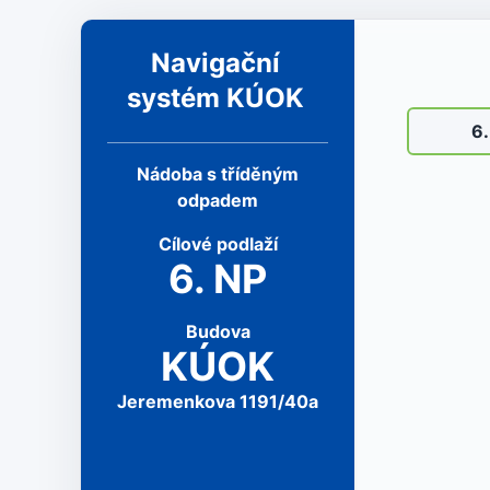
Navigační
systém KÚOK
6
Nádoba s tříděným
odpadem
Cílové
podlaží
6
.
NP
Budova
KÚOK
Jeremenkova 1191/40a