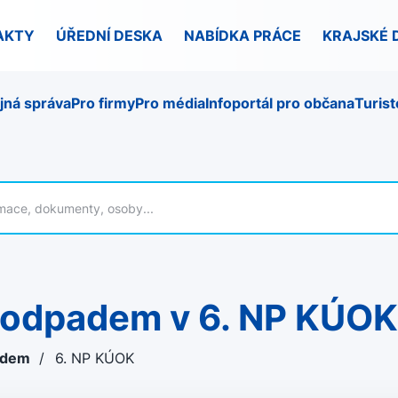
AKTY
ÚŘEDNÍ DESKA
NABÍDKA PRÁCE
KRAJSKÉ 
jná správa
Pro firmy
Pro média
Infoportál pro občana
Turist
m odpadem v 6. NP KÚOK
padem
/
6. NP KÚOK