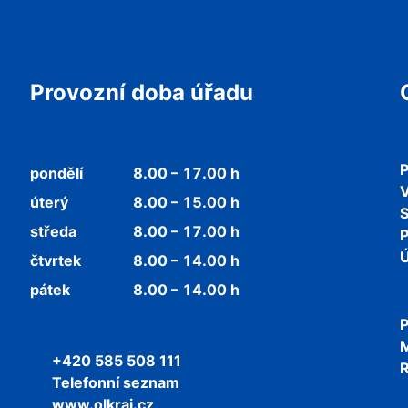
Provozní doba úřadu
P
pondělí
8.00 – 17.00 h
V
úterý
8.00 – 15.00 h
středa
8.00 – 17.00 h
P
Ú
čtvrtek
8.00 – 14.00 h
pátek
8.00 – 14.00 h
P
+420 585 508 111
R
Telefonní seznam
www.olkraj.cz