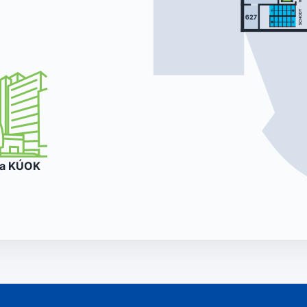
va
KÚOK