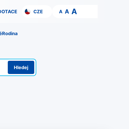
A
A
DOTACE
CZE
A
é
Rodina
Hledej