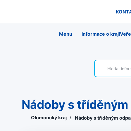
KONT
Menu
Informace o kraji
Veře
Nádoby s tříděný
Olomoucký kraj
/
Nádoby s tříděným od