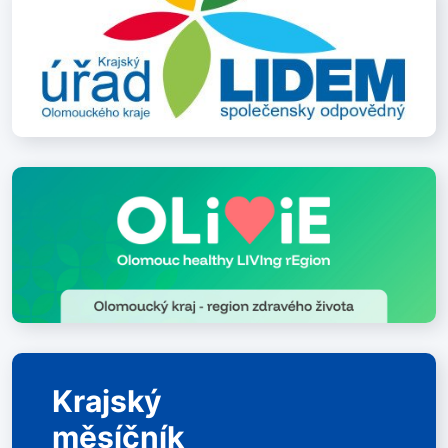
Krajský
měsíčník