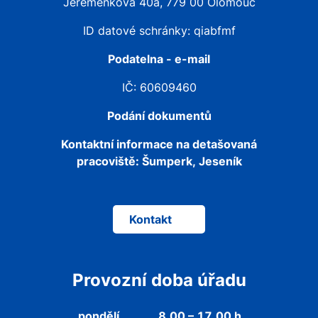
Jeremenkova 40a, 779 00 Olomouc
ID datové schránky: qiabfmf
Podatelna - e-mail
IČ: 60609460
Podání dokumentů
Kontaktní informace na detašovaná
pracoviště:
Šumperk, Jeseník
Kontakt
Provozní doba úřadu
pondělí
8.00 – 17.00 h