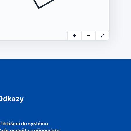
Odkazy
řihlášení do systému
aše podněty a připomínky