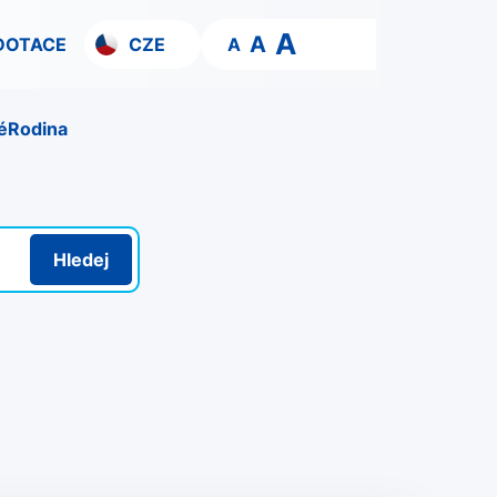
A
A
DOTACE
CZE
A
é
Rodina
Hledej