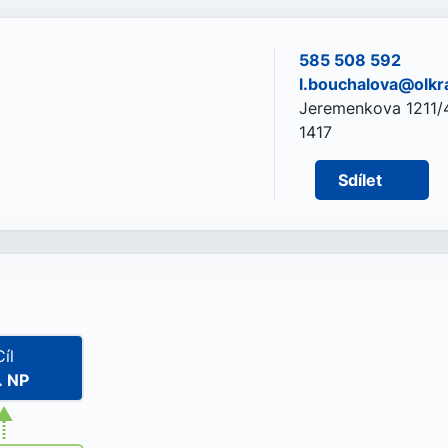
585 508 592
l.bouchalova@olkra
Jeremenkova 1211/4
1417
Sdílet
Cíl
. NP