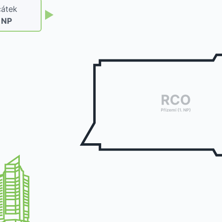
átek
. NP