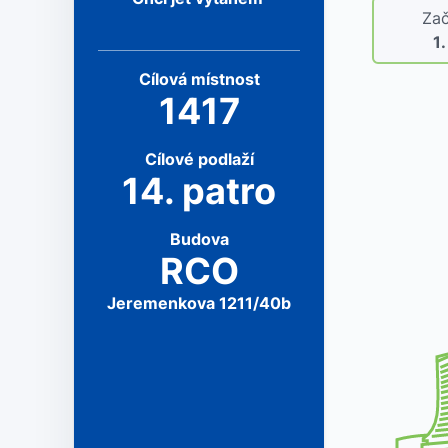
Zač
1
Cílová
místnost
1417
Cílové
podlaží
14
.
patro
Budova
RCO
Jeremenkova 1211/40b