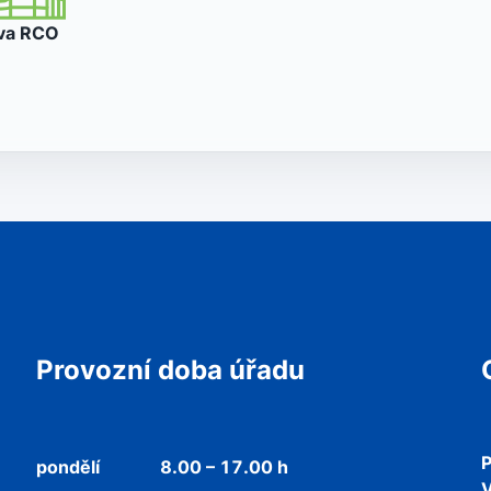
va
RCO
Provozní doba úřadu
P
pondělí
8.00 – 17.00 h
V