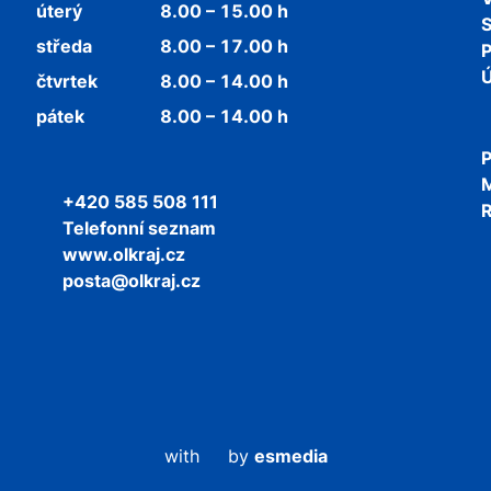
úterý
8.00 – 15.00 h
středa
8.00 – 17.00 h
P
Ú
čtvrtek
8.00 – 14.00 h
pátek
8.00 – 14.00 h
P
+420 585 508 111
R
Telefonní seznam
www.olkraj.cz
posta@olkraj.cz
with
by
esmedia