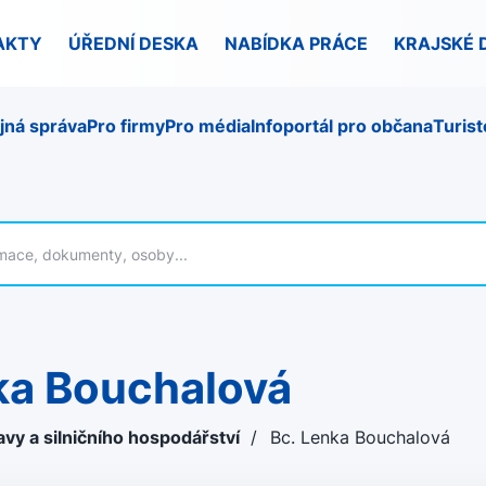
AKTY
ÚŘEDNÍ DESKA
NABÍDKA PRÁCE
KRAJSKÉ 
jná správa
Pro firmy
Pro média
Infoportál pro občana
Turist
nka Bouchalová
vy a silničního hospodářství
/
Bc. Lenka Bouchalová