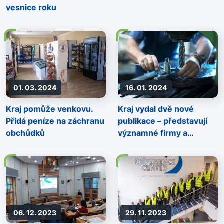
vesnice roku
01. 03. 2024
16. 01. 2024
Kraj pomůže venkovu.
Kraj vydal dvě nové
Přidá peníze na záchranu
publikace – představují
obchůdků
významné firmy a
regionální výrobky
06. 12. 2023
29. 11. 2023