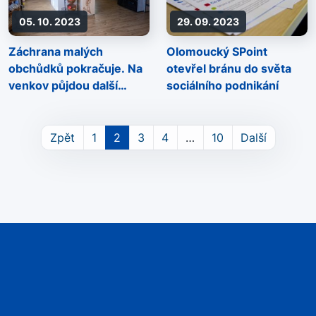
05. 10. 2023
29. 09. 2023
Záchrana malých
Olomoucký SPoint
obchůdků pokračuje. Na
otevřel bránu do světa
venkov půjdou další
sociálního podnikání
milióny korun
Zpět
1
2
3
4
…
10
Další