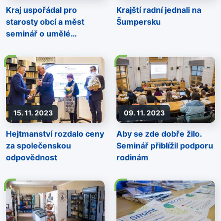
Kraj uspořádal pro
Krajští radní jednali na
starosty obcí a měst
Šumpersku
seminář o umělé
inteligenci
15. 11. 2023
09. 11. 2023
Hejtmanství rozdalo ceny
Aby se zde dobře žilo.
za společenskou
Seminář přiblížil podporu
odpovědnost
rodinám