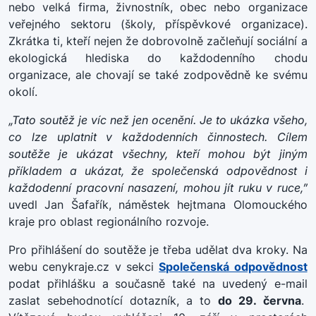
nebo velká firma, živnostník, obec nebo organizace
veřejného sektoru (školy, příspěvkové organizace).
Zkrátka ti, kteří nejen že dobrovolně začleňují sociální a
ekologická hlediska do každodenního chodu
organizace, ale chovají se také zodpovědně ke svému
okolí.
„Tato soutěž je víc než jen ocenění. Je to ukázka všeho,
co lze uplatnit v každodenních činnostech. Cílem
soutěže je ukázat všechny, kteří mohou být jiným
příkladem a ukázat, že společenská odpovědnost i
každodenní pracovní nasazení, mohou jít ruku v ruce,”
uvedl Jan Šafařík, náměstek hejtmana Olomouckého
kraje pro oblast regionálního rozvoje.
Pro přihlášení do soutěže je třeba udělat dva kroky. Na
webu cenykraje.cz v sekci
Společenská odpovědnost
podat přihlášku a současně také na uvedený e-mail
zaslat sebehodnotící dotazník, a to
do 29. června
.