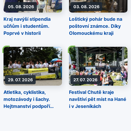
05. 08. 2026
03. 08. 2026
Kraj navýší stipendia
Loštický pohár bude na
učňům i studentům.
poštovní známce. Díky
Poprvé v historii
Olomouckému kraji
29. 07. 2026
27. 07. 2026
Atletika, cyklistika,
Festival Chutě kraje
motozávody i šachy.
navštíví pět míst na Hané
Hejtmanství podpoří
i v Jeseníkách
sportovní akce napříč
regionem