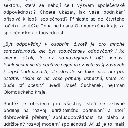
sektoru, která se nebojí čelit výzvám společenské
odpovědnosti? Chcete ukázat, jak vaše podnikání
přispívá k lepší společnosti? Přihlaste se do čtvrtého
ročníku soutěže Cena hejtmana Olomouckého kraje za
společenskou odpovědnost.
„Být odpovědný v osobním životě je pro mnohé
samozřejmostí, ale být společensky odpovědný i ke
svému okolí, to už samozřejmostí být nemusí.
Přihlášením se do soutěže nejen ukazujete svůj závazek
k lepší budoucnosti, ale stáváte se také inspirací pro
ostatní. Těším se na vaše příběhy úspěchů, které mi
bude ctí ocenit,”
uvedl Josef Suchánek, hejtman
Olomouckého kraje.
Soutěž je otevřena pro všechny, kteří se aktivně
podílejí na rozvoji udržitelného podnikání a kteří
dobrovolně přebírají spoluodpovědnost za blaho a
udržitelný rozvoj moderní společnosti. Ať už je to malá