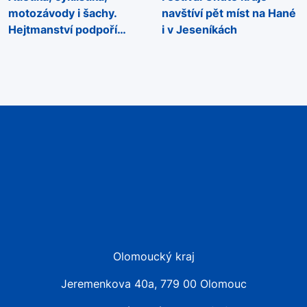
motozávody i šachy.
navštíví pět míst na Hané
Hejtmanství podpoří
i v Jeseníkách
sportovní akce napříč
regionem
Olomoucký kraj
Jeremenkova 40a, 779 00 Olomouc