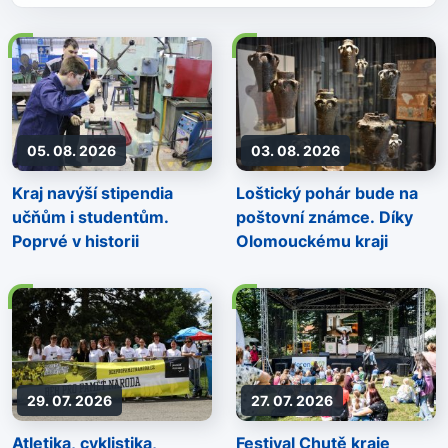
05. 08. 2026
03. 08. 2026
Kraj navýší stipendia
Loštický pohár bude na
učňům i studentům.
poštovní známce. Díky
Poprvé v historii
Olomouckému kraji
29. 07. 2026
27. 07. 2026
Atletika, cyklistika,
Festival Chutě kraje