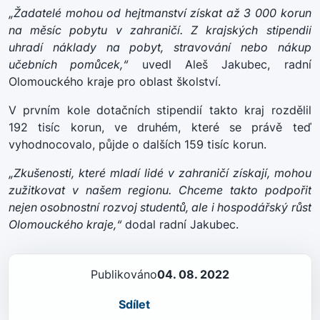
„Žadatelé mohou od hejtmanství získat až 3 000 korun
na měsíc pobytu v zahraničí. Z krajských stipendií
uhradí náklady na pobyt, stravování nebo nákup
učebních pomůcek,“
uvedl Aleš Jakubec, radní
Olomouckého kraje pro oblast školství.
V prvním kole dotačních stipendií takto kraj rozdělil
192 tisíc korun, ve druhém, které se právě teď
vyhodnocovalo, půjde o dalších 159 tisíc korun.
„Zkušenosti, které mladí lidé v zahraničí získají, mohou
zužitkovat v našem regionu. Chceme takto podpořit
nejen osobnostní rozvoj studentů, ale i hospodářský růst
Olomouckého kraje,“
dodal radní Jakubec.
Publikováno
04. 08. 2022
Sdílet