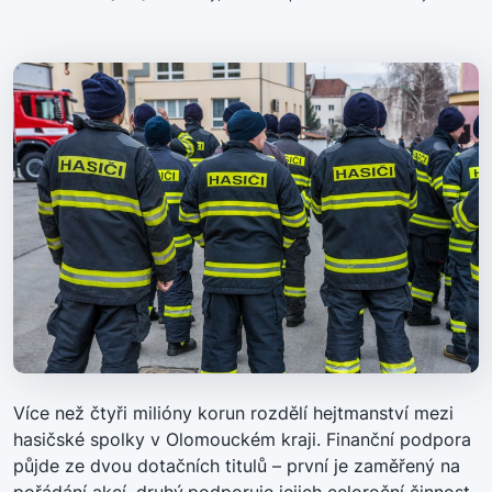
Více než čtyři milióny korun rozdělí hejtmanství mezi
hasičské spolky v Olomouckém kraji. Finanční podpora
půjde ze dvou dotačních titulů – první je zaměřený na
pořádání akcí, druhý
podporuje jejich celoroční činnost.