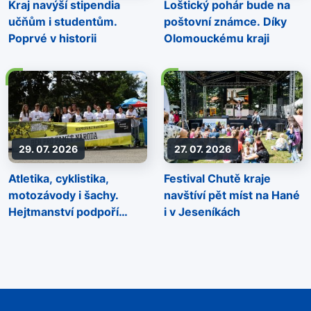
Kraj navýší stipendia
Loštický pohár bude na
učňům i studentům.
poštovní známce. Díky
Poprvé v historii
Olomouckému kraji
29. 07. 2026
27. 07. 2026
Atletika, cyklistika,
Festival Chutě kraje
motozávody i šachy.
navštíví pět míst na Hané
Hejtmanství podpoří
i v Jeseníkách
sportovní akce napříč
regionem