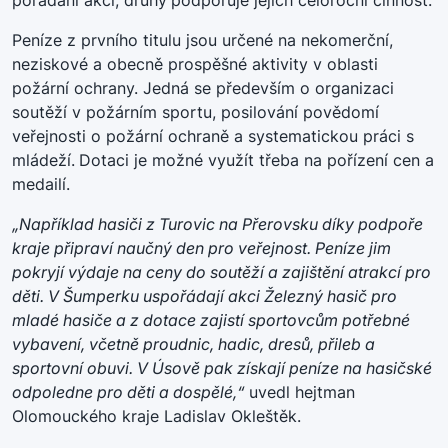
Peníze z prvního titulu jsou určené na nekomerční,
neziskové a obecně prospěšné aktivity v oblasti
požární ochrany. Jedná se především o organizaci
soutěží v požárním sportu, posilování povědomí
veřejnosti o požární ochraně a systematickou práci s
mládeží.
Dotaci je možné využít třeba na pořízení cen a
medailí.
„Například hasiči z Turovic na Přerovsku díky podpoře
kraje připraví naučný den pro veřejnost. Peníze jim
pokryjí výdaje na ceny do soutěží a zajištění atrakcí pro
děti. V Šumperku uspořádají akci Železný hasič pro
mladé hasiče a z dotace zajistí sportovcům potřebné
vybavení, včetně proudnic, hadic, dresů, přileb a
sportovní obuvi. V Úsově pak získají peníze na hasičské
odpoledne pro děti a dospělé,“
uvedl hejtman
Olomouckého kraje Ladislav Okleštěk.