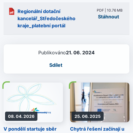
PDF | 10.76 MB
Regionální dotační
Stáhnout
kancelář_Středočeského
kraje_platební portál
Publikováno
21. 06. 2024
Sdílet
08. 04. 2026
25. 06. 2025
V pondělí startuje sběr
Chytrá řešení začínají u