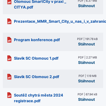
PDF | 6.37 MB
Olomouc SmartCity v praxi _
Stáhnout
CITYA.pdf
Prezentace_MMR_Smart_City_u_nas_i_v_zahranic
PDF | 191.78 kB
Program konference.pdf
Stáhnout
PDF | 2.27 MB
Slavik SC Olomouc 1.pdf
Stáhnout
PDF | 1.19 MB
Slavik SC Olomouc 2.pdf
Stáhnout
PDF | 67.94 kB
Soutěž chytrá města 2024
Stáhnout
registrace.pdf