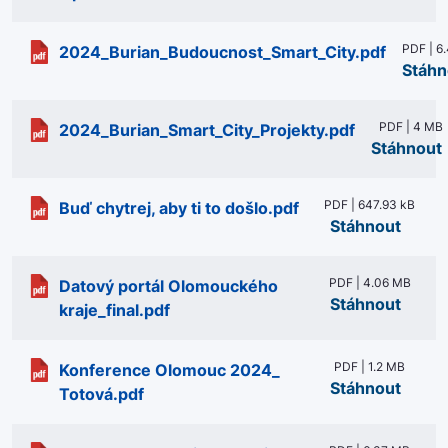
PDF | 6
2024_Burian_Budoucnost_Smart_City.pdf
Stáhn
PDF | 4 MB
2024_Burian_Smart_City_Projekty.pdf
Stáhnout
PDF | 647.93 kB
Buď chytrej, aby ti to došlo.pdf
Stáhnout
PDF | 4.06 MB
Datový portál Olomouckého
Stáhnout
kraje_final.pdf
PDF | 1.2 MB
Konference Olomouc 2024_
Stáhnout
Totová.pdf