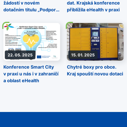
žádostí v novém
dat. Krajská konference
dotačním titulu „Podpora
přiblížila eHealth v praxi
chytré městské mobility
formou služby sdílených
kol/elektrokol“
22. 05. 2025
15. 01. 2025
Konference Smart City
Chytré boxy pro obce.
v praxi u nás i v zahraničí
Kraj spouští novou dotaci
a oblast eHealth