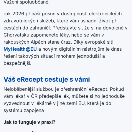
Vážení spoluobčané,
rok 2026 přináší posun v dostupnosti elektronických
zdravotnických služeb, které vám usnadní život při
cestách do zahraničí
.
Představte si, že si na dovolené v
Chorvatsku zapomenete léky, nebo se vám v
rakouských Alpách stane úraz
.
Díky evropské síti
MyHealth@EU
a novým digitálním nástrojům je dnes
řešení takových situací mnohem jednodušší a
bezpečnější
.
Váš eRecept cestuje s vámi
Nejoblíbenější službou je přeshraniční eRecept
.
Pokud
vám lékař v ČR předepíše lék, můžete si ho jednoduše
vyzvednout v lékárně v jiné zemi EU, která je do
systému zapojena
Jak to funguje v praxi?