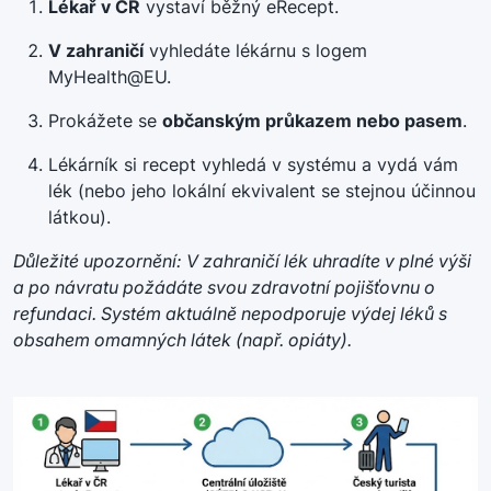
Lékař v ČR
vystaví běžný eRecept
.
V zahraničí
vyhledáte lékárnu s logem
MyHealth@EU
.
Prokážete se
občanským průkazem nebo pasem
.
Lékárník si recept vyhledá v systému a vydá vám
lék (nebo jeho lokální ekvivalent se stejnou účinnou
látkou)
.
Důležité upozornění: V zahraničí lék uhradíte v plné výši
a po návratu požádáte svou zdravotní pojišťovnu o
refundaci
.
Systém aktuálně nepodporuje výdej léků s
obsahem omamných látek (např. opiáty)
.