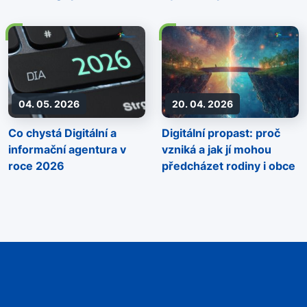
ještě o krok dál do éry
(29.–30. května 2026)
Smart Regionu
04. 05. 2026
20. 04. 2026
Co chystá Digitální a
Digitální propast: proč
informační agentura v
vzniká a jak jí mohou
roce 2026
předcházet rodiny i obce