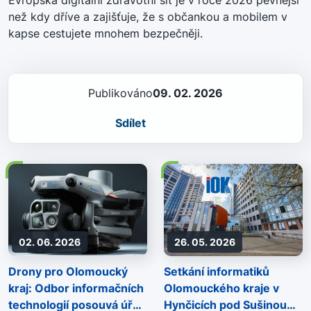
Evropská digitální zdravotní síť je v roce 2026 pevnější
než kdy dříve a zajišťuje, že s občankou a mobilem v
kapse cestujete mnohem bezpečněji
.
Publikováno
09. 02. 2026
Sdílet
02. 06. 2026
26. 05. 2026
Drony pro Olomoucký
Setkání informatiků
kraj: Odbor informačních
Olomouckého kraje v
technologií posouvá úřad
Hynčicích pod Sušinou