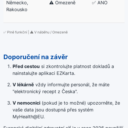
Německo,
⚠️ Omezeně
✅ ANO
Rakousko
✅ Plně funkční | ⚠️ V náběhu / Omezeně
Doporučení na závěr
Před cestou
si zkontrolujte platnost dokladů a
nainstalujte aplikaci EZKarta
.
V lékárně
vždy informujte personál, že máte
"elektronický recept z Česka"
.
V nemocnici
(pokud je to možné) upozorněte, že
vaše data jsou dostupná přes systém
MyHealth@EU
.