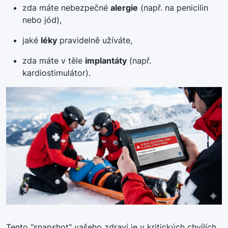
zda máte nebezpečné
alergie
(např. na penicilin
nebo jód)
,
jaké
léky
pravidelně užíváte
,
zda máte v těle
implantáty
(např.
kardiostimulátor)
.
Tento "snapshot" vašeho zdraví je v kritických chvílích,