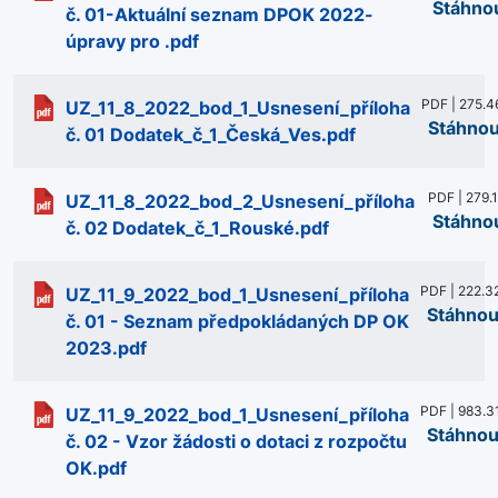
Stáhno
č. 01-Aktuální seznam DPOK 2022-
úpravy pro .pdf
PDF | 275.4
UZ_11_8_2022_bod_1_Usnesení_příloha
Stáhnou
č. 01 Dodatek_č_1_Česká_Ves.pdf
PDF | 279.
UZ_11_8_2022_bod_2_Usnesení_příloha
Stáhno
č. 02 Dodatek_č_1_Rouské.pdf
PDF | 222.3
UZ_11_9_2022_bod_1_Usnesení_příloha
Stáhnou
č. 01 - Seznam předpokládaných DP OK
2023.pdf
PDF | 983.3
UZ_11_9_2022_bod_1_Usnesení_příloha
Stáhnou
č. 02 - Vzor žádosti o dotaci z rozpočtu
OK.pdf