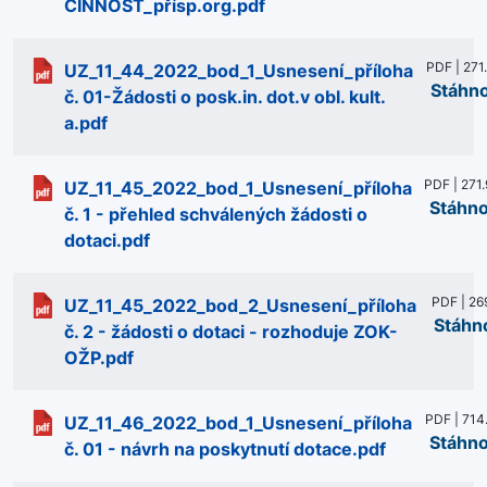
ČINNOST_přísp.org.pdf
PDF | 271
UZ_11_44_2022_bod_1_Usnesení_příloha
Stáhn
č. 01-Žádosti o posk.in. dot.v obl. kult.
a.pdf
PDF | 271
UZ_11_45_2022_bod_1_Usnesení_příloha
Stáhn
č. 1 - přehled schválených žádosti o
dotaci.pdf
PDF | 26
UZ_11_45_2022_bod_2_Usnesení_příloha
Stáhn
č. 2 - žádosti o dotaci - rozhoduje ZOK-
OŽP.pdf
PDF | 714
UZ_11_46_2022_bod_1_Usnesení_příloha
Stáhn
č. 01 - návrh na poskytnutí dotace.pdf