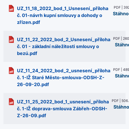
PDF | 39
UZ_11_18_2022_bod_1_Usnesení_příloha
Stáhno
č. 01-návrh kupní smlouvy a dohody o
zřízen.pdf
PDF | 260
UZ_11_22_2022_bod_2_Usnesení_příloha
Stáhn
č. 01 - základní náležitosti smlouvy o
bezú.pdf
PDF | 489
UZ_11_24_2022_bod_2_usnesení_příloha
Stáhn
č. 1-IŽ Staré Město-smlouva-ODSH-Z-
26-09-20.pdf
PDF | 506
UZ_11_25_2022_bod_1_usnesení_příloha
Stáhno
č. 1-IŽ doprava-smlouva Zábřeh-ODSH-
Z-26-09.pdf