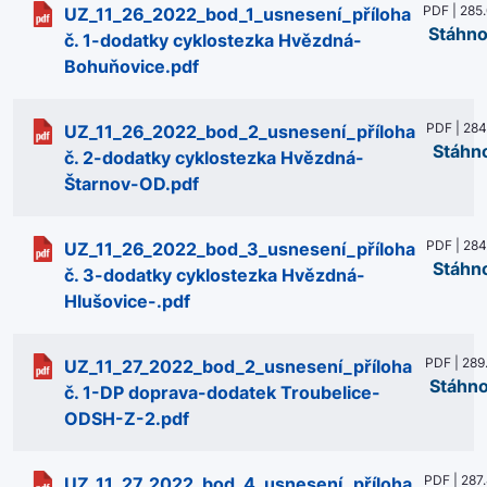
PDF | 285
UZ_11_26_2022_bod_1_usnesení_příloha
Stáhno
č. 1-dodatky cyklostezka Hvězdná-
Bohuňovice.pdf
PDF | 284
UZ_11_26_2022_bod_2_usnesení_příloha
Stáhn
č. 2-dodatky cyklostezka Hvězdná-
Štarnov-OD.pdf
PDF | 284
UZ_11_26_2022_bod_3_usnesení_příloha
Stáhn
č. 3-dodatky cyklostezka Hvězdná-
Hlušovice-.pdf
PDF | 289
UZ_11_27_2022_bod_2_usnesení_příloha
Stáhn
č. 1-DP doprava-dodatek Troubelice-
ODSH-Z-2.pdf
PDF | 287
UZ_11_27_2022_bod_4_usnesení_příloha