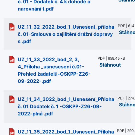
č. 01 - Dodatek č. 4 k dohodě o
narovnání t.pdf
PDF | 614
UZ_11_32_2022_bod_1_Usnesení_příloha
Stáhn
č. 01-Smlouva o zajištění drážní dopravy
s .pdf
PDF | 658.45 kB
UZ_11_33_2022_bod_2, 3,
Stáhnout
4_Příloha _usnesesení č.01-
Přehled žadatelů-OSKPP-Z26-
09-2022-.pdf
PDF | 274
UZ_11_34_2022_bod_1_Usnesení_Příloha
Stáhn
č. 01 Dodatek č. 1 -OSKPP-Z26-09-
2022-plná .pdf
PDF | 290
UZ_11_35_2022_bod_1_Usnesení_Příloha