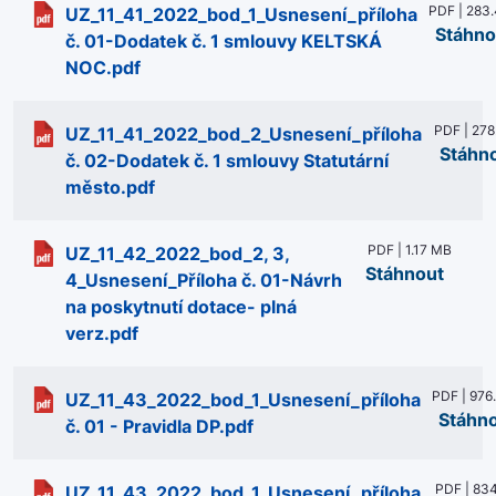
PDF | 283.
UZ_11_41_2022_bod_1_Usnesení_příloha
Stáhno
č. 01-Dodatek č. 1 smlouvy KELTSKÁ
NOC.pdf
PDF | 278
UZ_11_41_2022_bod_2_Usnesení_příloha
Stáhn
č. 02-Dodatek č. 1 smlouvy Statutární
město.pdf
PDF | 1.17 MB
UZ_11_42_2022_bod_2, 3,
Stáhnout
4_Usnesení_Příloha č. 01-Návrh
na poskytnutí dotace- plná
verz.pdf
PDF | 976
UZ_11_43_2022_bod_1_Usnesení_příloha
Stáhn
č. 01 - Pravidla DP.pdf
PDF | 834
UZ_11_43_2022_bod_1_Usnesení_příloha