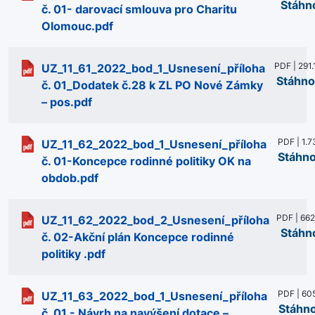
Stáhn
č. 01- darovací smlouva pro Charitu
Olomouc.pdf
PDF | 291.
UZ_11_61_2022_bod_1_Usnesení_příloha
Stáhno
č. 01_Dodatek č.28 k ZL PO Nové Zámky
– pos.pdf
PDF | 1.
UZ_11_62_2022_bod_1_Usnesení_příloha
Stáhn
č. 01-Koncepce rodinné politiky OK na
obdob.pdf
PDF | 662
UZ_11_62_2022_bod_2_Usnesení_příloha
Stáhn
č. 02-Akční plán Koncepce rodinné
politiky .pdf
PDF | 605
UZ_11_63_2022_bod_1_Usnesení_příloha
Stáhn
č. 01 - Návrh na navýšení dotace –