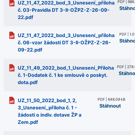
PDF | 986
UZ_11_47_2022_bod_3_Usnesení_příloha
Stáhn
č. 03-Pravidla DT 3-II-OŽPZ-Z-26-09-
22.pdf
PDF | 1.
UZ_11_47_2022_bod_3_Usnesení_příloha
Stáhn
č. 06-vzor žádosti DT 3-II-OŽPZ-Z-26-
09-22.pdf
PDF | 278
UZ_11_49_2022_bod_1_Usnesení_Příloha
Stáhno
č. 1-Dodatek č. 1 ke smlouvě o poskyt.
dota.pdf
PDF | 648.09 kB
UZ_11_50_2022_bod_1, 2,
Stáhnout
3_Usnesení_příloha č. 1 -
žádosti o indiv. dotave ŽP a
Zem.pdf