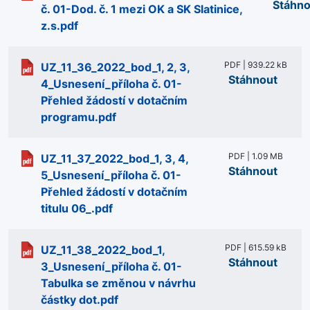
Stáhno
č. 01-Dod. č. 1 mezi OK a SK Slatinice,
z.s.pdf
PDF | 939.22 kB
UZ_11_36_2022_bod_1, 2, 3,
Stáhnout
4_Usnesení_příloha č. 01-
Přehled žádostí v dotačním
programu.pdf
PDF | 1.09 MB
UZ_11_37_2022_bod_1, 3, 4,
Stáhnout
5_Usnesení_příloha č. 01-
Přehled žádostí v dotačním
titulu 06_.pdf
PDF | 615.59 kB
UZ_11_38_2022_bod_1,
Stáhnout
3_Usnesení_příloha č. 01-
Tabulka se změnou v návrhu
částky dot.pdf