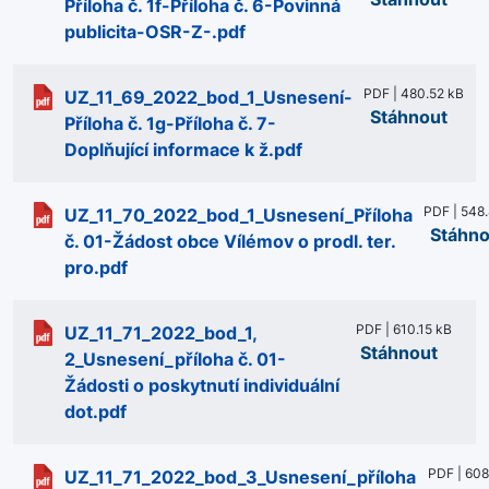
Příloha č. 1f-Příloha č. 6-Povinná
publicita-OSR-Z-.pdf
PDF | 480.52 kB
UZ_11_69_2022_bod_1_Usnesení-
Stáhnout
Příloha č. 1g-Příloha č. 7-
Doplňující informace k ž.pdf
PDF | 548
UZ_11_70_2022_bod_1_Usnesení_Příloha
Stáhno
č. 01-Žádost obce Vílémov o prodl. ter.
pro.pdf
PDF | 610.15 kB
UZ_11_71_2022_bod_1,
Stáhnout
2_Usnesení_příloha č. 01-
Žádosti o poskytnutí individuální
dot.pdf
PDF | 608
UZ_11_71_2022_bod_3_Usnesení_příloha