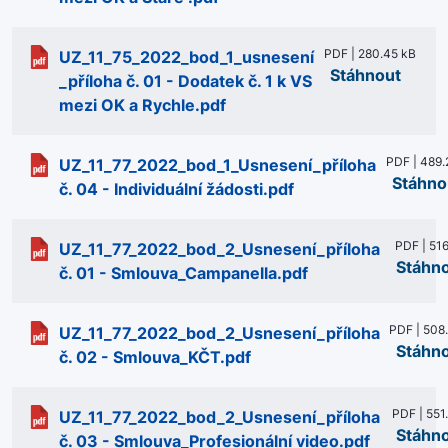
PDF | 280.45 kB
UZ_11_75_2022_bod_1_usnesení
Stáhnout
_příloha č. 01 - Dodatek č. 1 k VS
mezi OK a Rychle.pdf
PDF | 489.
UZ_11_77_2022_bod_1_Usnesení_příloha
Stáhno
č. 04 - Individuální žádosti.pdf
PDF | 516
UZ_11_77_2022_bod_2_Usnesení_příloha
Stáhn
č. 01 - Smlouva_Campanella.pdf
PDF | 508
UZ_11_77_2022_bod_2_Usnesení_příloha
Stáhn
č. 02 - Smlouva_KČT.pdf
PDF | 551
UZ_11_77_2022_bod_2_Usnesení_příloha
Stáhn
č. 03 - Smlouva_Profesionální video.pdf