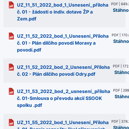
PDF | 649.
UZ_11_51_2022_bod_1_Usnesení_příloha
Stáhno
č. 01 - žádosti o indiv. dotave ŽP a
Zem.pdf
PDF | 170.
UZ_11_52_2022_bod_1_Usnesení_Příloha
Stáhno
č. 01 - Plán dílčího povodí Moravy a
povodí.pdf
PDF | 172
UZ_11_52_2022_bod_2_Usnesení_Příloha
Stáhn
č. 02 - Plán dílčího povodí Odry.pdf
PDF | 299
UZ_11_53_2022_bod_2_usnesení_příloha
Stáhn
č. 01-Smlouva o převodu akcií SSOOK
spolku .pdf
PDF | 378.
UZ_11_55_2022_bod_1_Usnesení_Příloha
Stáhno