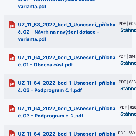
varianta.pdf
PDF | 605
UZ_11_63_2022_bod_1_Usnesení_příloha
Stáhn
č. 02 - Návrh na navýšení dotace –
varianta.pdf
PDF | 694
UZ_11_64_2022_bod_1_Usnesení_příloha
Stáhn
č. 01 – Obecná část.pdf
PDF | 838
UZ_11_64_2022_bod_1_Usnesení_příloha
Stáhn
č. 02 – Podprogram č. 1.pdf
PDF | 828
UZ_11_64_2022_bod_1_Usnesení_příloha
Stáhn
č. 03 – Podprogram č. 2.pdf
PDF | 560
UZ_11_64_2022_bod_1_Usnesení_příloha