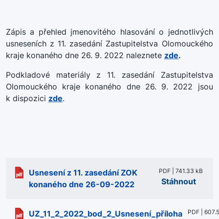
Zápis a přehled jmenovitého hlasování o jednotlivých
usneseních z 11. zasedání Zastupitelstva Olomouckého
kraje konaného dne 26. 9. 2022 naleznete
zde
.
Podkladové materiály z 11. zasedání Zastupitelstva
Olomouckého kraje konaného dne 26. 9. 2022 jsou
k dispozici
zde
.
PDF | 741.33 kB
Usnesení z 11. zasedání ZOK
Stáhnout
konaného dne 26-09-2022
PDF | 607.
UZ_11_2_2022_bod_2_Usnesení_příloha