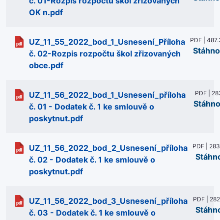
č. 01-Rozpis rozpočtu škol zřizovaných
OK n.pdf
PDF | 487.
UZ_11_55_2022_bod_1_Usnesení_Příloha
Stáhno
č. 02-Rozpis rozpočtu škol zřizovaných
obce.pdf
PDF | 28
UZ_11_56_2022_bod_1_Usnesení_příloha
Stáhno
č. 01 - Dodatek č. 1 ke smlouvě o
poskytnut.pdf
PDF | 283
UZ_11_56_2022_bod_2_Usnesení_příloha
Stáhn
č. 02 - Dodatek č. 1 ke smlouvě o
poskytnut.pdf
PDF | 282
UZ_11_56_2022_bod_3_Usnesení_příloha
Stáhn
č. 03 - Dodatek č. 1 ke smlouvě o