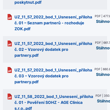
poskytnut.pdf
PDF | 477.
UZ_11_57_2022_bod_1_Usnesení_příloha
Stáhno
č. 01 – Seznam partnerů - rozhoduje
ZOK.pdf
PDF | 661.
UZ_11_57_2022_bod_1_Usnesení_příloha
Stáhno
č. 02 – Vzorový dodatek pro
partnery.pdf
PDF | 660.
UZ_11_57_2022_bod_1_Usnesení_příloha
Stáhno
č. 03 – Vzorový dodatek pro
partnery.pdf
PDF | 350
UZ_11_58_2022_bod_1_Usnesení_příloha
Stáhn
č. 01 - Pověření SOHZ - AGE Clinica
s.r.o..pdf