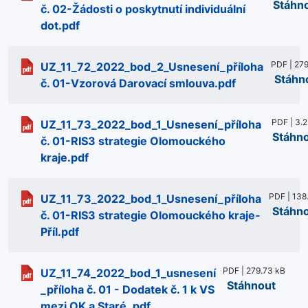
Stáhn
č. 02-Žádosti o poskytnutí individuální
dot.pdf
PDF | 279
UZ_11_72_2022_bod_2_Usnesení_příloha
Stáhn
č. 01-Vzorová Darovací smlouva.pdf
PDF | 3.
UZ_11_73_2022_bod_1_Usnesení_příloha
Stáhn
č. 01-RIS3 strategie Olomouckého
kraje.pdf
PDF | 138
UZ_11_73_2022_bod_1_Usnesení_příloha
Stáhn
č. 01-RIS3 strategie Olomouckého kraje-
Příl.pdf
PDF | 279.73 kB
UZ_11_74_2022_bod_1_usnesení
Stáhnout
_příloha č. 01 - Dodatek č. 1 k VS
mezi OK a Staré .pdf