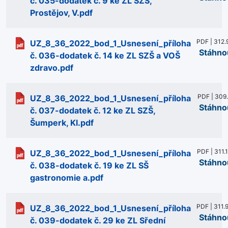
č. 035-dodatek č. 9 ke ZL SZŠ,
Prostějov, V.pdf
PDF | 312.
UZ_8_36_2022_bod_1_Usnesení_příloha
Stáhno
č. 036-dodatek č. 14 ke ZL SZŠ a VOŠ
zdravo.pdf
PDF | 309
UZ_8_36_2022_bod_1_Usnesení_příloha
Stáhno
č. 037-dodatek č. 12 ke ZL SZŠ,
Šumperk, Kl.pdf
PDF | 311.
UZ_8_36_2022_bod_1_Usnesení_příloha
Stáhno
č. 038-dodatek č. 19 ke ZL SŠ
gastronomie a.pdf
PDF | 311.
UZ_8_36_2022_bod_1_Usnesení_příloha
Stáhno
č. 039-dodatek č. 29 ke ZL Sřední