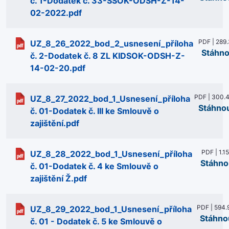
č. 1-Dodatek č. 33-SSOK-ODSH-Z-14-
02-2022.pdf
PDF | 289
UZ_8_26_2022_bod_2_usnesení_příloha
Stáhno
č. 2-Dodatek č. 8 ZL KIDSOK-ODSH-Z-
14-02-20.pdf
PDF | 300.
UZ_8_27_2022_bod_1_Usnesení_příloha
Stáhno
č. 01-Dodatek č. III ke Smlouvě o
zajištění.pdf
PDF | 1.1
UZ_8_28_2022_bod_1_Usnesení_příloha
Stáhno
č. 01-Dodatek č. 4 ke Smlouvě o
zajištění Ž.pdf
PDF | 594.
UZ_8_29_2022_bod_1_Usnesení_příloha
Stáhno
č. 01 - Dodatek č. 5 ke Smlouvě o