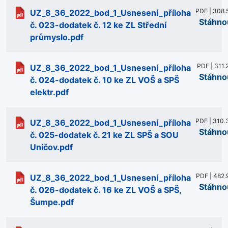
PDF | 308.
UZ_8_36_2022_bod_1_Usnesení_příloha
Stáhno
č. 023-dodatek č. 12 ke ZL Střední
průmyslo.pdf
PDF | 311.
UZ_8_36_2022_bod_1_Usnesení_příloha
Stáhno
č. 024-dodatek č. 10 ke ZL VOŠ a SPŠ
elektr.pdf
PDF | 310.
UZ_8_36_2022_bod_1_Usnesení_příloha
Stáhno
č. 025-dodatek č. 21 ke ZL SPŠ a SOU
Uničov.pdf
PDF | 482.
UZ_8_36_2022_bod_1_Usnesení_příloha
Stáhno
č. 026-dodatek č. 16 ke ZL VOŠ a SPŠ,
Šumpe.pdf