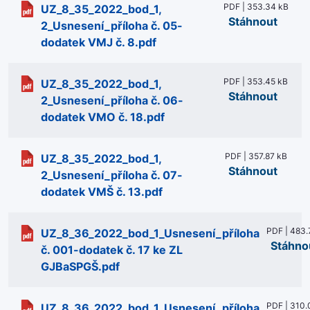
PDF | 353.34 kB
UZ_8_35_2022_bod_1,
Stáhnout
2_Usnesení_příloha č. 05-
dodatek VMJ č. 8.pdf
PDF | 353.45 kB
UZ_8_35_2022_bod_1,
Stáhnout
2_Usnesení_příloha č. 06-
dodatek VMO č. 18.pdf
PDF | 357.87 kB
UZ_8_35_2022_bod_1,
Stáhnout
2_Usnesení_příloha č. 07-
dodatek VMŠ č. 13.pdf
PDF | 483.
UZ_8_36_2022_bod_1_Usnesení_příloha
Stáhno
č. 001-dodatek č. 17 ke ZL
GJBaSPGŠ.pdf
PDF | 310.
UZ_8_36_2022_bod_1_Usnesení_příloha