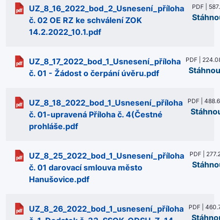
PDF | 587.
UZ_8_16_2022_bod_2_Usnesení_příloha
Stáhno
č. 02 OE RZ ke schválení ZOK
14.2.2022_10.1.pdf
PDF | 224.0
UZ_8_17_2022_bod_1_Usnesení_příloha
Stáhnou
č. 01 - Žádost o čerpání úvěru.pdf
PDF | 488.
UZ_8_18_2022_bod_1_Usnesení_příloha
Stáhno
č. 01-upravená Příloha č. 4(Čestné
prohláše.pdf
PDF | 277.
UZ_8_25_2022_bod_1_Usnesení_příloha
Stáhno
č. 01 darovací smlouva město
Hanušovice.pdf
PDF | 460.
UZ_8_26_2022_bod_1_usnesení_příloha
Stáhno