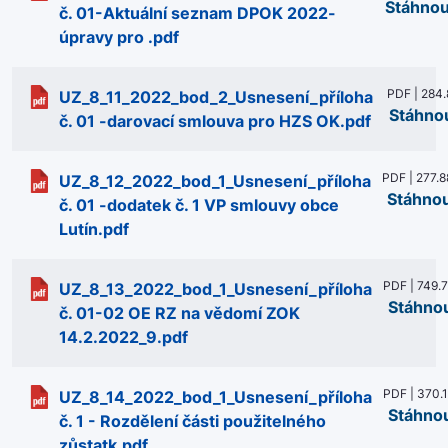
Stáhnou
č. 01-Aktuální seznam DPOK 2022-
úpravy pro .pdf
PDF | 284.
UZ_8_11_2022_bod_2_Usnesení_příloha
Stáhno
č. 01 -darovací smlouva pro HZS OK.pdf
PDF | 277.8
UZ_8_12_2022_bod_1_Usnesení_příloha
Stáhno
č. 01 -dodatek č. 1 VP smlouvy obce
Lutín.pdf
PDF | 749.
UZ_8_13_2022_bod_1_Usnesení_příloha
Stáhno
č. 01-02 OE RZ na vědomí ZOK
14.2.2022_9.pdf
PDF | 370.
UZ_8_14_2022_bod_1_Usnesení_příloha
Stáhno
č. 1 - Rozdělení části použitelného
zůstatk.pdf