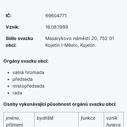
IČ:
69604771
Vznik:
16.08.1999
Sídlo svazku
Masarykovo náměstí 20, 752 01
obcí:
Kojetín I-Město, Kojetín
Orgány svazku obcí:
valná hromada
předseda
místopředseda
rada
Osoby vykonávající působnost orgánů svazku obcí:
jméno,
bydliště
funkce
vznik
příjmení
funkce