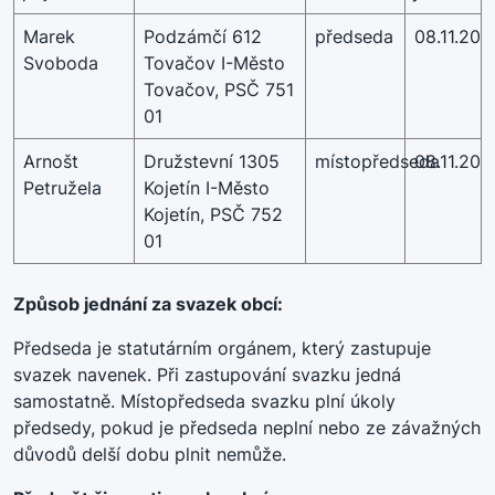
Marek
Podzámčí 612
předseda
08.11.202
Svoboda
Tovačov I-Město
Tovačov, PSČ 751
01
Arnošt
Družstevní 1305
místopředseda
08.11.202
Petružela
Kojetín I-Město
Kojetín, PSČ 752
01
Způsob jednání za svazek obcí:
Předseda je statutárním orgánem, který zastupuje
svazek navenek. Při zastupování svazku jedná
samostatně. Místopředseda svazku plní úkoly
předsedy, pokud je předseda neplní nebo ze závažných
důvodů delší dobu plnit nemůže.