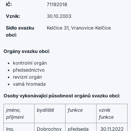
IČ:
71192018
Vznik:
30.10.2003
Sídlo svazku
Kelčice 31, Vranovice-Kelčice
obcí:
Orgány svazku obcí:
kontrolní orgán
předsednictvo
revizní orgán
valná hromada
Osoby vykonávající působnost orgánů svazku obcí:
jméno,
bydliště
funkce
vznik
příjmení
funkce
Ing.
Dobrochov
předseda
30.11.2022