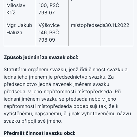
Miloslav
100, PSČ
Kříž
798 07
Mgr. Jakub
Výšovice
místopředseda
30.11.2022
Haluza
146, PSČ
798 09
Způsob jednání za svazek obcí:
Statutární orgánem svazku, jenž řídí činnost svazku a
jedná jeho jménem je předsednictvo svazku. Za
předsednictvo jedná navenek jménem svazku
předseda, v jeho nepřítomnosti místopředseda. Při
jednání jménem svazku se předseda nebo v jeho
nepřítomnosti místopředseda podepisují tak, že k
vytištěnému, napsanému, či jinak vyhotovenému názvu
svazku připojí své jméno.
Předmět činnosti svazku obcí: