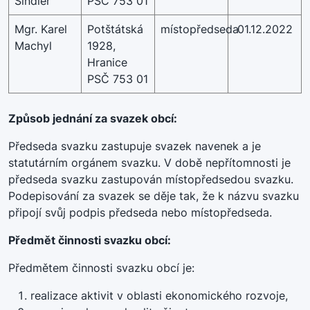
Šindler
PSČ 753 01
Mgr. Karel
Potštátská
místopředseda
01.12.2022
Machyl
1928,
Hranice
PSČ 753 01
Způsob jednání za svazek obcí:
Předseda svazku zastupuje svazek navenek a je
statutárním orgánem svazku. V době nepřítomnosti je
předseda svazku zastupován místopředsedou svazku.
Podepisování za svazek se děje tak, že k názvu svazku
připojí svůj podpis předseda nebo místopředseda.
Předmět činnosti svazku obcí:
Předmětem činnosti svazku obcí je:
realizace aktivit v oblasti ekonomického rozvoje,