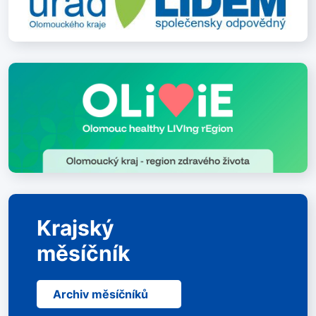
Krajský
měsíčník
Archiv měsíčníků