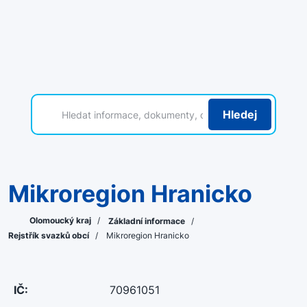
Hledej
Mikroregion Hranicko
Olomoucký kraj
/
Základní informace
/
Rejstřík svazků obcí
/
Mikroregion Hranicko
IČ:
70961051