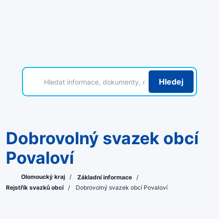
Hledej
Dobrovolný svazek obcí
Povaloví
Olomoucký kraj
/
Základní informace
/
Rejstřík svazků obcí
/
Dobrovolný svazek obcí Povaloví