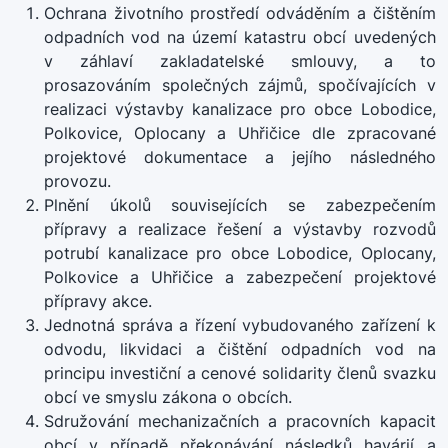
Ochrana životního prostředí odváděním a čištěním
odpadních vod na území katastru obcí uvedených
v záhlaví zakladatelské smlouvy, a to
prosazováním společných zájmů, spočívajících v
realizaci výstavby kanalizace pro obce Lobodice,
Polkovice, Oplocany a Uhřičice dle zpracované
projektové dokumentace a jejího následného
provozu.
Plnění úkolů souvisejících se zabezpečením
přípravy a realizace řešení a výstavby rozvodů
potrubí kanalizace pro obce Lobodice, Oplocany,
Polkovice a Uhřičice a zabezpečení projektové
přípravy akce.
Jednotná správa a řízení vybudovaného zařízení k
odvodu, likvidaci a čištění odpadních vod na
principu investiční a cenové solidarity členů svazku
obcí ve smyslu zákona o obcích.
Sdružování mechanizačních a pracovních kapacit
obcí v případě překonávání následků havárií a