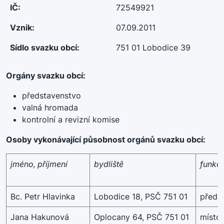
IČ:
72549921
Vznik:
07.09.2011
Sídlo svazku obcí:
751 01 Lobodice 39
Orgány svazku obcí:
představenstvo
valná hromada
kontrolní a revizní komise
Osoby vykonávající působnost orgánů svazku obcí:
jméno, příjmení
bydliště
funkc
Bc. Petr Hlavinka
Lobodice 18, PSČ 751 01
předs
Jana Hakunová
Oplocany 64, PSČ 751 01
místo