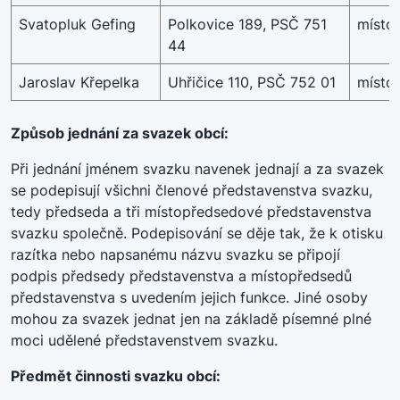
Svatopluk Gefing
Polkovice 189, PSČ 751
místo
44
Jaroslav Křepelka
Uhřičice 110, PSČ 752 01
místo
Způsob jednání za svazek obcí:
Při jednání jménem svazku navenek jednají a za svazek
se podepisují všichni členové představenstva svazku,
tedy předseda a tři místopředsedové představenstva
svazku společně. Podepisování se děje tak, že k otisku
razítka nebo napsanému názvu svazku se připojí
podpis předsedy představenstva a místopředsedů
představenstva s uvedením jejich funkce. Jiné osoby
mohou za svazek jednat jen na základě písemné plné
moci udělené představenstvem svazku.
Předmět činnosti svazku obcí: