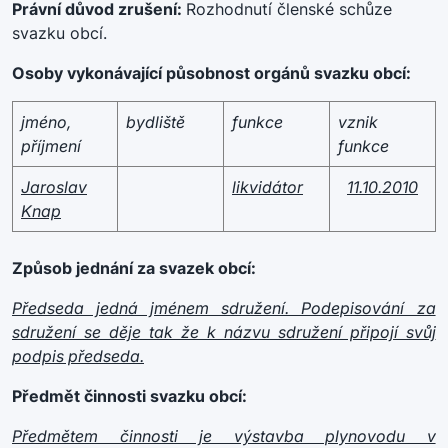
Právní důvod zrušení:
Rozhodnutí členské schůze
svazku obcí.
Osoby vykonávající působnost orgánů svazku obcí:
jméno,
bydliště
funkce
vznik
příjmení
funkce
Jaroslav
likvidátor
11.10.2010
Knap
Způsob jednání za svazek obcí:
Předseda jedná jménem sdružení. Podepisování za
sdružení se děje tak že k názvu sdružení připojí svůj
podpis předseda.
Předmět činnosti svazku obcí:
Předmětem činnosti je výstavba plynovodu v