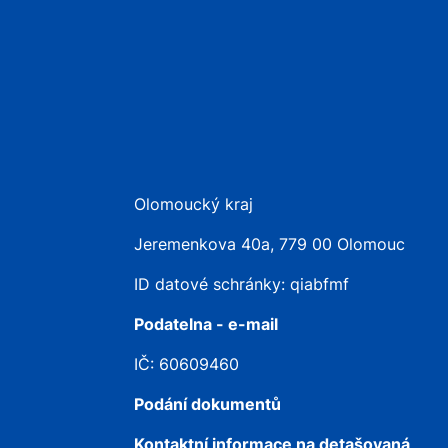
Olomoucký kraj
Jeremenkova 40a, 779 00 Olomouc
ID datové schránky: qiabfmf
Podatelna - e-mail
IČ: 60609460
Podání dokumentů
Kontaktní informace na detašovaná