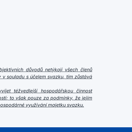
objektivních důvodů netýkají všech členů
ly v souladu s účelem svazku, tím zůstává
íjet téžvedlejší hospodářskou činnost
osti; to však pouze za podmínky, že jejím
hospodárné využívání majetku svazku.