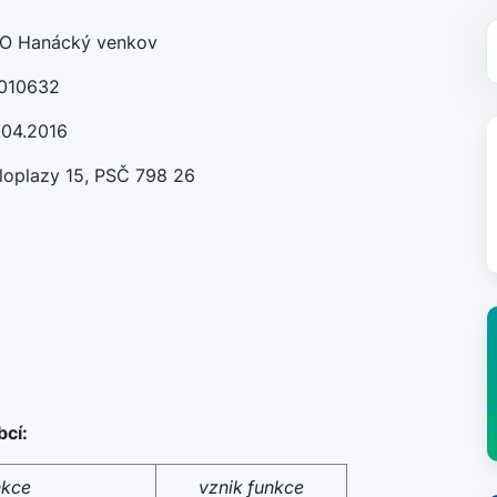
O Hanácký venkov
010632
.04.2016
loplazy 15, PSČ 798 26
bcí:
nkce
vznik funkce