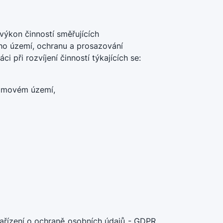
výkon činností směřujících
ho území, ochranu a prosazování
i při rozvíjení činností týkajících se:
ájmovém území,
nařízení o ochraně osobních údajů - GDPR