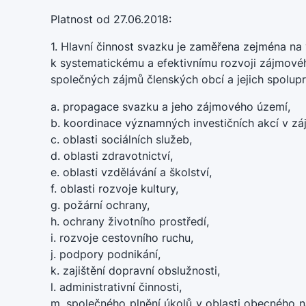
Platnost od 27.06.2018:
1. Hlavní činnost svazku je zaměřena zejména na 
k systematickému a efektivnímu rozvoji zájmové
společných zájmů členských obcí a jejich spoluprác
a. propagace svazku a jeho zájmového území,
b. koordinace významných investičních akcí v z
c. oblasti sociálních služeb,
d. oblasti zdravotnictví,
e. oblasti vzdělávání a školství,
f. oblasti rozvoje kultury,
g. požární ochrany,
h. ochrany životního prostředí,
i. rozvoje cestovního ruchu,
j. podpory podnikání,
k. zajištění dopravní obslužnosti,
l. administrativní činnosti,
m. společného plnění úkolů v oblasti obecného 