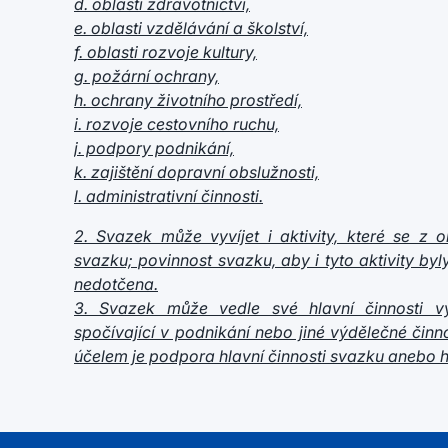
d. oblasti zdravotnictví,
e. oblasti vzdělávání a školství,
f. oblasti rozvoje kultury,
g. požární ochrany,
h. ochrany životního prostředí,
i. rozvoje cestovního ruchu,
j. podpory podnikání,
k. zajištění dopravní obslužnosti,
l. administrativní činnosti.
2. Svazek může vyvíjet i aktivity, které se z 
svazku; povinnost svazku, aby i tyto aktivity by
nedotčena.
3. Svazek může vedle své hlavní činnosti vyv
spočívající v podnikání nebo jiné výdělečné činn
účelem je podpora hlavní činnosti svazku anebo 