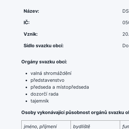
Název:
DS
IČ:
05
Vznik:
20
Sídlo svazku obcí:
Do
Orgány svazku obcí:
valná shromáždění
představenstvo
předseda a místopředseda
dozorčí rada
tajemník
Osoby vykonávající působnost orgánů svazku o
jméno, příjmení
bydliště
fu