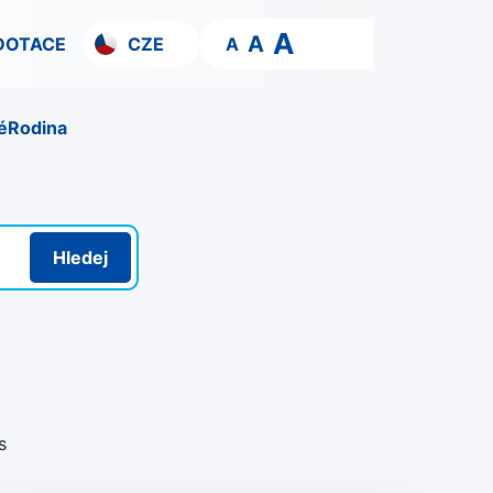
A
A
DOTACE
CZE
A
é
Rodina
Hledej
s