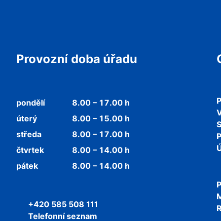
Provozní doba úřadu
P
pondělí
8.00 – 17.00 h
V
úterý
8.00 – 15.00 h
středa
8.00 – 17.00 h
P
Ú
čtvrtek
8.00 – 14.00 h
pátek
8.00 – 14.00 h
P
+420 585 508 111
R
Telefonní seznam