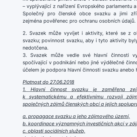
– vyplývající z nařízení Evropského parlamentu 
Společný pro členské obce svazku a jimi zří
zejména pověřenec pro ochranu osobních údajů.
2. Svazek může vyvíjet i aktivity, které se z 
svazku; povinnost svazku, aby i tyto aktivity by
nedotčena.
3. Svazek může vedle své hlavní činnosti vyv
spočívající v podnikání nebo jiné výdělečné činn
účelem je podpora hlavní činnosti svazku anebo
Platnost do 27.06.2018
1. Hlavní činnost svazku je zaměřena zej
k systematickému a efektivnímu rozvoji zá
společných zájmů členských obcí a jejich spolupráci
a. propagace svazku a jeho zájmového území,
b. koordinace významných investičních akcí v z
c. oblasti sociálních služeb,