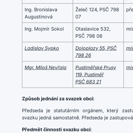
Ing. Bronislava
Želeč 124, PSČ 798
př
Augustinová
07
Ing. Mojmír Sokol
Otaslavice 532,
mí
PSČ 798 06
Ladislav Sypko
Doloplazy 55, PSČ
mí
798 26
Mgr. Miloš Nevřala
Pustiměřské Prusy
mí
119, Pustiměř
PSČ 683 21
Způsob jednání za svazek obcí:
Předseda je statutárním orgánem, který zast
svazku jedná samostatně. Předseda je zastupov
Předmět činnosti svazku obcí: