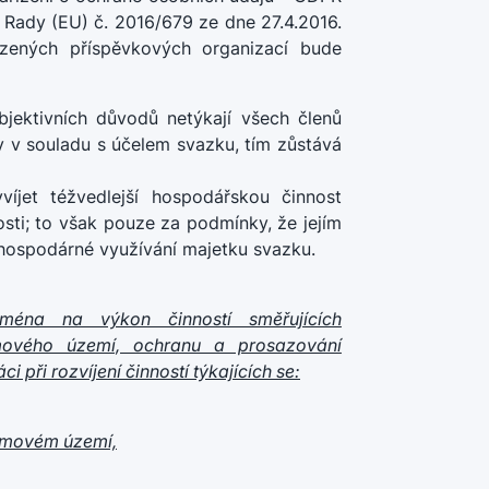
a Rady (EU) č. 2016/679 ze dne 27.4.2016.
zených příspěvkových organizací bude
objektivních důvodů netýkají všech členů
ly v souladu s účelem svazku, tím zůstává
íjet téžvedlejší hospodářskou činnost
osti; to však pouze za podmínky, že jejím
 hospodárné využívání majetku svazku.
ména na výkon činností směřujících
jmového území, ochranu a prosazování
 při rozvíjení činností týkajících se:
ájmovém území,