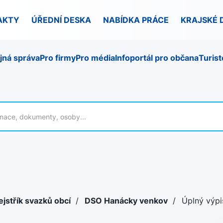
AKTY
ÚŘEDNÍ DESKA
NABÍDKA PRÁCE
KRAJSKÉ 
jná správa
Pro firmy
Pro média
Infoportál pro občana
Turist
ejstřík svazků obcí
/
DSO Hanácky venkov
/
Úplný výpi