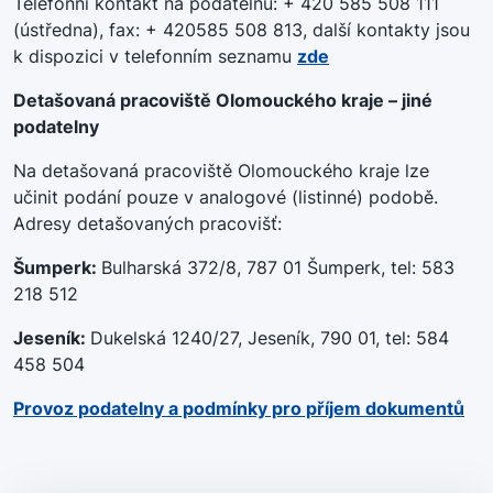
Telefonní kontakt na podatelnu: + 420 585 508 111
(ústředna), fax: + 420585 508 813, další kontakty jsou
k dispozici v telefonním seznamu
zde
Detašovaná pracoviště Olomouckého kraje – jiné
podatelny
Na detašovaná pracoviště Olomouckého kraje lze
učinit podání pouze v analogové (listinné) podobě.
Adresy detašovaných pracovišť:
Šumperk:
Bulharská 372/8, 787 01 Šumperk, tel: 583
218 512
Jeseník:
Dukelská 1240/27, Jeseník, 790 01, tel: 584
458 504
Provoz podatelny a podmínky pro příjem dokumentů