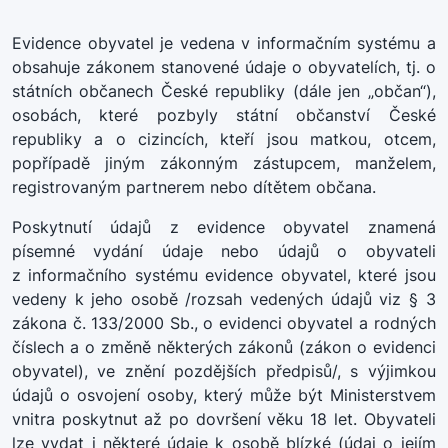
Evidence obyvatel je vedena v informačním systému a
obsahuje zákonem stanovené údaje o obyvatelích, tj. o
státních občanech České republiky (dále jen „občan“),
osobách, které pozbyly státní občanství České
republiky a o cizincích, kteří jsou matkou, otcem,
popřípadě jiným zákonným zástupcem, manželem,
registrovaným partnerem nebo dítětem občana.
Poskytnutí údajů z evidence obyvatel znamená
písemné vydání údaje nebo údajů o obyvateli
z informačního systému evidence obyvatel, které jsou
vedeny k jeho osobě /rozsah vedených údajů viz § 3
zákona č. 133/2000 Sb., o evidenci obyvatel a rodných
číslech a o změně některých zákonů (zákon o evidenci
obyvatel), ve znění pozdějších předpisů/, s výjimkou
údajů o osvojení osoby, který může být Ministerstvem
vnitra poskytnut až po dovršení věku 18 let. Obyvateli
lze vydat i některé údaje k osobě blízké (údaj o jejím