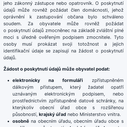
jeho zákonný zástupce nebo opatrovník. O poskytnutí
údajů může rovněž požádat člen domácnosti, jehož
oprávnění k zastupování občana bylo schváleno
soudem. Za obyvatele může rovněž požádat
o poskytnutí údajů zmocněnec na základě zvláštní plné
moci s úředně ověřeným podpisem zmocnitele. Tyto
osoby musí prokázat svoji totožnost a jejich
identifikační údaje se zapisují na žádost o poskytnutí
údajů.
Žádost o poskytnutí údajů může obyvatel podat:
elektronicky na formuláři
zpřístupněném
dálkovým přístupem, který žadatel opatří
uznávaným elektronickým podpisem, nebo
prostřednictvím zpřístupněné datové schránky, na
kterýkoliv obecní úřad obce s rozšířenou
působností,
krajský úřad
nebo Ministerstvo vnitra.
osobně
na obecním úřadu, obecním úřadu obce s