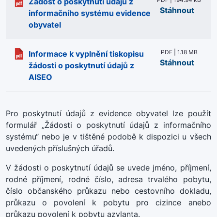
Žádost o poskytnutí údajů z
Stáhnout
informačního systému evidence
obyvatel
PDF | 1.18 MB
Informace k vyplnění tiskopisu
Stáhnout
žádosti o poskytnutí údajů z
AISEO
Pro poskytnutí údajů z evidence obyvatel lze použít
formulář „Žádosti o poskytnutí údajů z informačního
systému“ nebo je v tištěné podobě k dispozici u všech
uvedených příslušných úřadů.
V žádosti o poskytnutí údajů se uvede jméno, příjmení,
rodné příjmení, rodné číslo, adresa trvalého pobytu,
číslo občanského průkazu nebo cestovního dokladu,
průkazu o povolení k pobytu pro cizince anebo
průkazu povolení k pobytu azylanta.