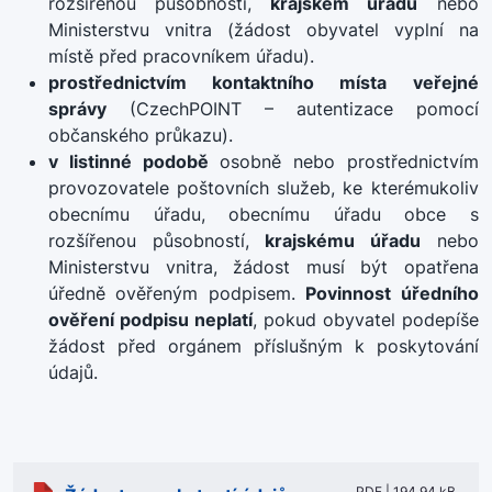
rozšířenou působností,
krajském úřadu
nebo
Ministerstvu vnitra (žádost obyvatel vyplní na
místě před pracovníkem úřadu).
prostřednictvím kontaktního místa veřejné
správy
(CzechPOINT – autentizace pomocí
občanského průkazu).
v listinné podobě
osobně nebo prostřednictvím
provozovatele poštovních služeb, ke kterémukoliv
obecnímu úřadu, obecnímu úřadu obce s
rozšířenou působností,
krajskému úřadu
nebo
Ministerstvu vnitra, žádost musí být opatřena
úředně ověřeným podpisem.
Povinnost úředního
ověření podpisu neplatí
, pokud obyvatel podepíše
žádost před orgánem příslušným k poskytování
údajů.
PDF | 194.94 kB