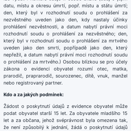
datu, místu a okresu úmrtí, popř. místu a státu úmrtí;
den, který byl v rozhodnutí soudu o prohlášení za
nezvěstného uveden jako den, kdy nastaly účinky
prohlášení nezvěstnosti, a datum nabytí právní moci
rozhodnutí soudu o prohlášení za nezvěstného; den,
který byl v rozhodnutí soudu o prohlášení za mrtvého
uveden jako den smrti, popřípadě jako den, který
nepřežil, a datum nabytí právní moci rozhodnutí soudu
o prohlášení za mrtvého.) Osobou blízkou se pro účely
zákona o evidenci obyvatel rozumí otec, matka,
prarodič, praprarodič, sourozenec, dítě, vnuk, manžel
nebo registrovaný partner.
Kdo a za jakých podmínek:
Žádost o poskytnutí údajů z evidence obyvatel může
podat obyvatel starší 15 let. Za obyvatele mladšího 15
let a za občana, jehož svéprávnost byla omezena tak,
že není způsobilý k jednání, žádá o poskytnutí údajů