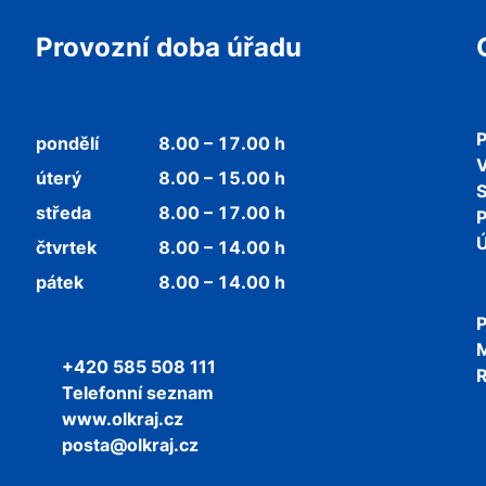
Provozní doba úřadu
P
pondělí
8.00 – 17.00 h
V
úterý
8.00 – 15.00 h
středa
8.00 – 17.00 h
P
Ú
čtvrtek
8.00 – 14.00 h
pátek
8.00 – 14.00 h
P
+420 585 508 111
R
Telefonní seznam
www.olkraj.cz
posta@olkraj.cz