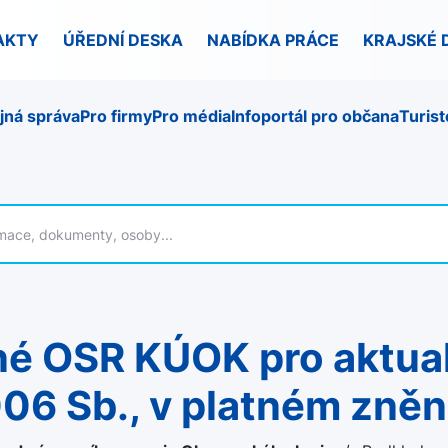
AKTY
ÚŘEDNÍ DESKA
NABÍDKA PRÁCE
KRAJSKÉ 
jná správa
Pro firmy
Pro média
Infoportál pro občana
Turist
006 Sb., v platném zněn