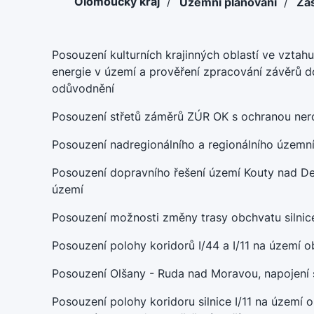
Olomoucký kraj
/
Územní plánování
/
Zá
Posouzení kulturních krajinných oblastí ve vztah
energie v území a prověření zpracování závěrů d
odůvodnění
Posouzení střetů záměrů ZÚR OK s ochranou ner
Posouzení nadregionálního a regionálního územní
Posouzení dopravního řešení území Kouty nad Des
území
Posouzení možnosti změny trasy obchvatu silnic
Posouzení polohy koridorů I/44 a I/11 na území 
Posouzení Olšany - Ruda nad Moravou, napojení siln
Posouzení polohy koridoru silnice I/11 na území