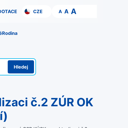
A
A
DOTACE
CZE
A
é
Rodina
Hledej
í)