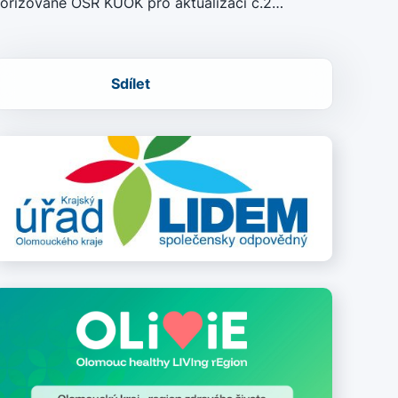
ořizované OSR KÚOK pro aktualizaci č.2…
Sdílet