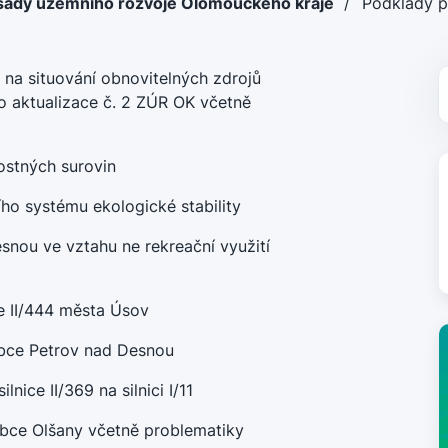
sady územního rozvoje Olomouckého kraje
/
Podklady p
u na situování obnovitelných zdrojů
o aktualizace č. 2 ZÚR OK včetně
ostných surovin
ho systému ekologické stability
nou ve vztahu ne rekreační využití
e II/444 města Úsov
obce Petrov nad Desnou
ice II/369 na silnici I/11
 obce Olšany včetně problematiky