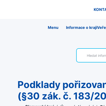
KONT
Menu
Informace o kraji
Veře
Podklady pořizované OSR KÚOK pro aktualizaci č.2 ZÚR OK
(§30 zák. č. 183/2