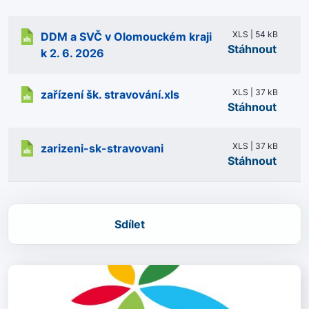
XLS | 54 kB
DDM a SVČ v Olomouckém kraji
Stáhnout
k 2. 6. 2026
XLS | 37 kB
zařízení šk. stravování.xls
Stáhnout
XLS | 37 kB
zarizeni-sk-stravovani
Stáhnout
Sdílet