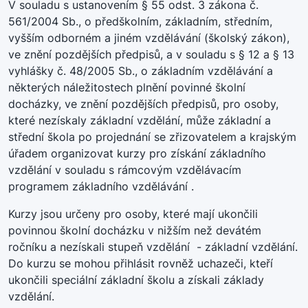
V souladu s ustanovením § 55 odst. 3 zákona č.
561/2004 Sb., o předškolním, základním, středním,
vyšším odborném a jiném vzdělávání (školský zákon),
ve znění pozdějších předpisů, a v souladu s § 12 a § 13
vyhlášky č. 48/2005 Sb., o základním vzdělávání a
některých náležitostech plnění povinné školní
docházky, ve znění pozdějších předpisů, pro osoby,
které nezískaly základní vzdělání, může základní a
střední škola po projednání se zřizovatelem a krajským
úřadem organizovat kurzy pro získání základního
vzdělání v souladu s rámcovým vzdělávacím
programem základního vzdělávání .
Kurzy jsou určeny pro osoby, které mají ukončili
povinnou školní docházku v nižším než devátém
ročníku a nezískali stupeň vzdělání - základní vzdělání.
Do kurzu se mohou přihlásit rovněž uchazeči, kteří
ukončili speciální základní školu a získali základy
vzdělání.