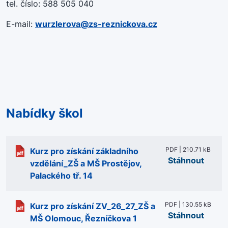
tel. číslo: 588 505 040
E-mail:
wurzlerova@zs-reznickova.cz
Nabídky škol
PDF | 210.71 kB
Kurz pro získání základního
Stáhnout
vzdělání_ZŠ a MŠ Prostějov,
Palackého tř. 14
PDF | 130.55 kB
Kurz pro získání ZV_26_27_ZŠ a
Stáhnout
MŠ Olomouc, Řezníčkova 1