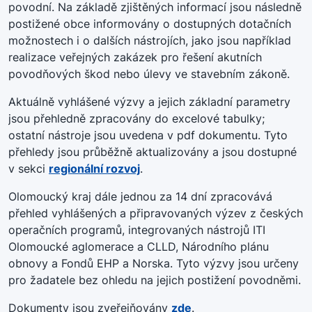
povodní. Na základě zjištěných informací jsou následně
postižené obce informovány o dostupných dotačních
možnostech i o dalších nástrojích, jako jsou například
realizace veřejných zakázek pro řešení akutních
povodňových škod nebo úlevy ve stavebním zákoně.
Aktuálně vyhlášené výzvy a jejich základní parametry
jsou přehledně zpracovány do excelové tabulky;
ostatní nástroje jsou uvedena v pdf dokumentu. Tyto
přehledy jsou průběžně aktualizovány a jsou dostupné
v sekci
regionální rozvoj
.
Olomoucký kraj dále jednou za 14 dní zpracovává
přehled vyhlášených a připravovaných výzev z českých
operačních programů, integrovaných nástrojů ITI
Olomoucké aglomerace a CLLD, Národního plánu
obnovy a Fondů EHP a Norska. Tyto výzvy jsou určeny
pro žadatele bez ohledu na jejich postižení povodněmi.
Dokumenty jsou zveřejňovány
zde
.