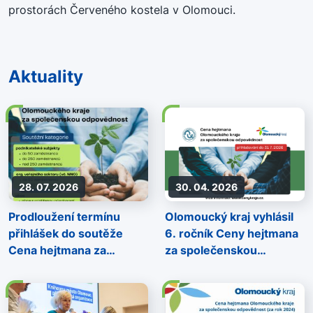
prostorách Červeného kostela v Olomouci.
Aktuality
28. 07. 2026
30. 04. 2026
Prodloužení termínu
Olomoucký kraj vyhlásil
přihlášek do soutěže
6. ročník Ceny hejtmana
Cena hejtmana za
za společenskou
společenskou
odpovědnost
odpovědnost do
15.8.2026