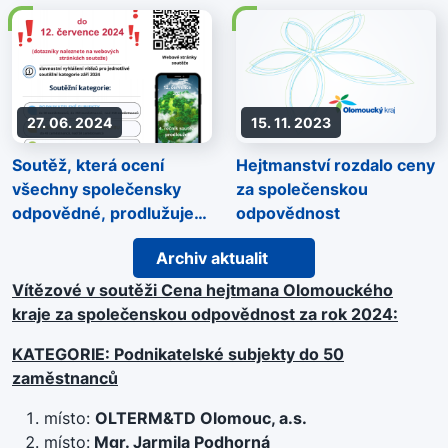
27. 06. 2024
15. 11. 2023
Soutěž, která ocení
Hejtmanství rozdalo ceny
všechny společensky
za společenskou
odpovědné, prodlužuje
odpovědnost
sběr přihlášek
Archiv aktualit
Vítězové v soutěži Cena hejtmana Olomouckého
kraje za společenskou odpovědnost za rok 2024:
KATEGORIE: Podnikatelské subjekty do 50
zaměstnanců
místo:
OLTERM&TD Olomouc, a.s.
místo:
Mgr. Jarmila Podhorná