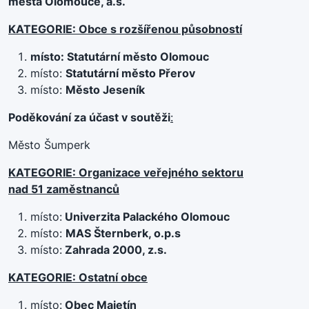
města Olomouce, a.s.
KATEGORIE: Obce s rozšířenou působností
místo: Statutární město Olomouc
místo:
Statutární město Přerov
místo:
Město Jeseník
Poděkování za účast v soutěži
:
Město Šumperk
KATEGORIE: Organizace veřejného sektoru
nad 51 zaměstnanců
místo:
Univerzita Palackého Olomouc
místo:
MAS Šternberk, o.p.s
místo:
Zahrada 2000, z.s.
KATEGORIE: Ostatní obce
místo:
Obec Majetín