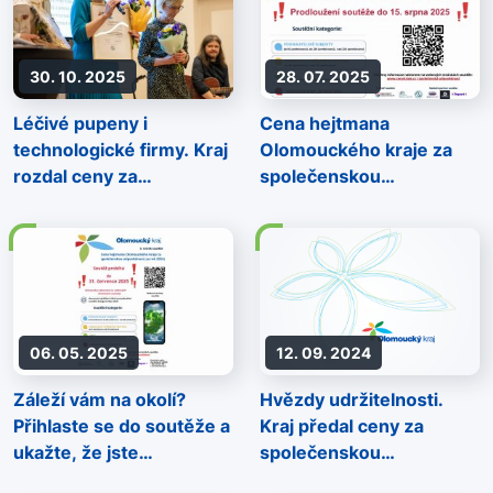
30. 10. 2025
28. 07. 2025
Léčivé pupeny i
Cena hejtmana
technologické firmy. Kraj
Olomouckého kraje za
rozdal ceny za
společenskou
společenskou
odpovědnost
odpovědnost
06. 05. 2025
12. 09. 2024
Záleží vám na okolí?
Hvězdy udržitelnosti.
Přihlaste se do soutěže a
Kraj předal ceny za
ukažte, že jste
společenskou
společensky odpovědní
odpovědnost