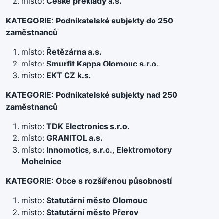
místo:
České překlady a.s.
KATEGORIE: Podnikatelské subjekty do 250
zaměstnanců
místo:
Řetězárna a.s.
místo:
Smurfit Kappa Olomouc s.r.o.
místo:
EKT CZ k.s.
KATEGORIE: Podnikatelské subjekty nad 250
zaměstnanců
místo:
TDK Electronics s.r.o.
místo:
GRANITOL a.s.
místo:
Innomotics, s.r.o., Elektromotory
Mohelnice
KATEGORIE: Obce s rozšířenou působností
místo:
Statutární město Olomouc
místo:
Statutární město Přerov