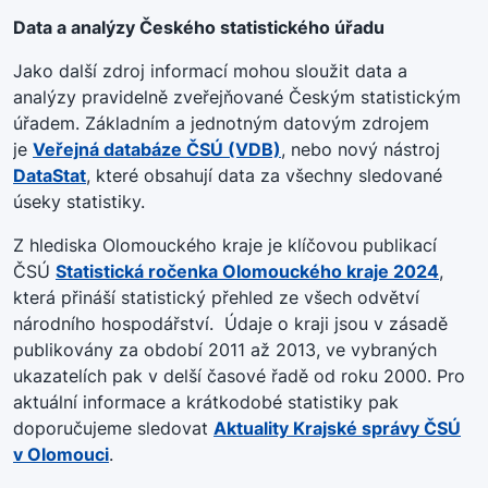
Data a analýzy Českého statistického úřadu
Jako další zdroj informací mohou sloužit data a
analýzy pravidelně zveřejňované Českým statistickým
úřadem. Základním a jednotným datovým zdrojem
je
Veřejná databáze ČSÚ (VDB)
, nebo nový nástroj
DataStat
, které obsahují data za všechny sledované
úseky statistiky.
Z hlediska Olomouckého kraje je klíčovou publikací
ČSÚ
Statistická ročenka Olomouckého kraje 2024
,
která přináší statistický přehled ze všech odvětví
národního hospodářství. Údaje o kraji jsou v zásadě
publikovány za období 2011 až 2013, ve vybraných
ukazatelích pak v delší časové řadě od roku 2000. Pro
aktuální informace a krátkodobé statistiky pak
doporučujeme sledovat
Aktuality Krajské správy ČSÚ
v Olomouci
.