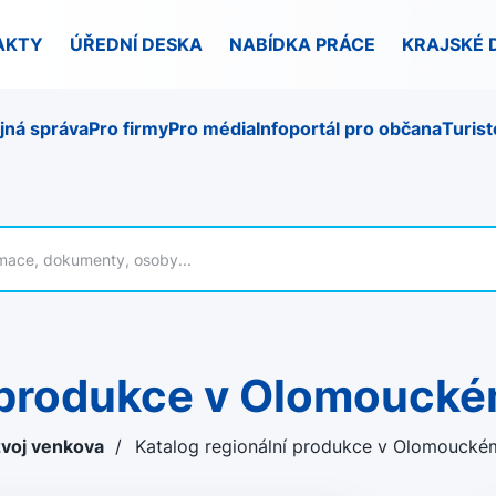
AKTY
ÚŘEDNÍ DESKA
NABÍDKA PRÁCE
KRAJSKÉ 
jná správa
Pro firmy
Pro média
Infoportál pro občana
Turist
í produkce v Olomouckém
voj venkova
/
Katalog regionální produkce v Olomouckém