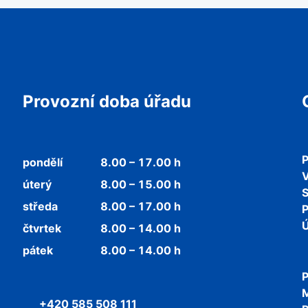
Provozní doba úřadu
P
pondělí
8.00 – 17.00 h
V
úterý
8.00 – 15.00 h
středa
8.00 – 17.00 h
P
Ú
čtvrtek
8.00 – 14.00 h
pátek
8.00 – 14.00 h
P
+420 585 508 111