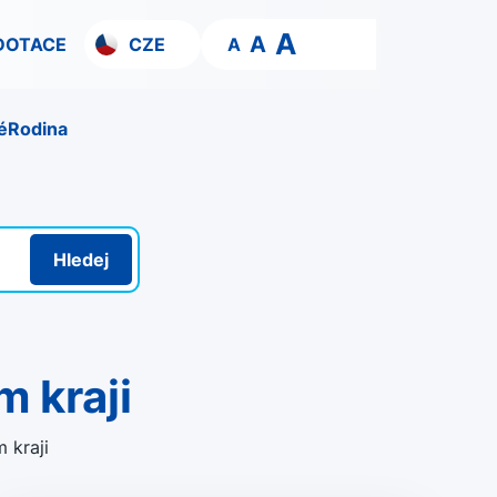
A
A
DOTACE
CZE
A
é
Rodina
Hledej
 kraji
 kraji