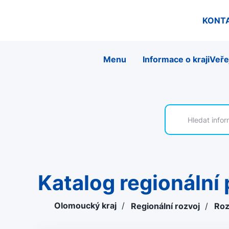
KONT
Menu
Informace o kraji
Veře
Katalog regionáln
Olomoucký kraj
/
Regionální rozvoj
/
Roz