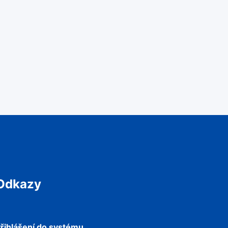
Odkazy
řihlášení do systému