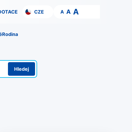
A
A
DOTACE
CZE
A
é
Rodina
Hledej