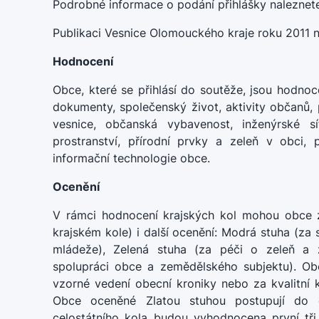
Podrobné informace o podání přihlášky naleznet
Publikaci Vesnice Olomouckého kraje roku 2011 
Hodnocení
Obce, které se přihlásí do soutěže, jsou hodnoc
dokumenty, společenský život, aktivity občanů,
vesnice, občanská vybavenost, inženýrské s
prostranství, přírodní prvky a zeleň v obci,
informační technologie obce.
Ocenění
V rámci hodnocení krajských kol mohou obce zí
krajském kole) i další ocenění: Modrá stuha (za 
mládeže), Zelená stuha (za péči o zeleň a ž
spolupráci obce a zemědělského subjektu). Ob
vzorné vedení obecní kroniky nebo za kvalitní 
Obce oceněné Zlatou stuhou postupují do c
celostátního kola budou vyhodnocena první tři 