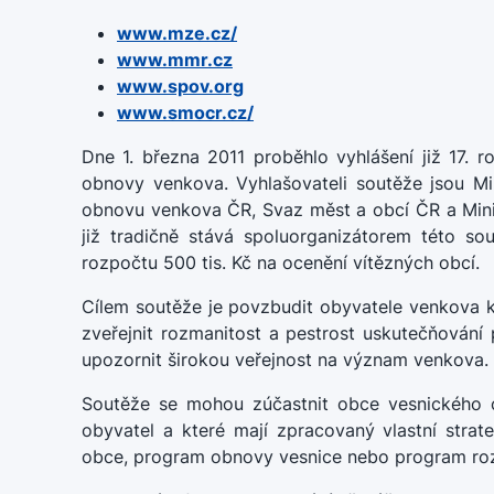
www.mze.cz/
www.mmr.cz
www.spov.org
www.smocr.cz/
Dne 1. března 2011 proběhlo vyhlášení již 17. 
obnovy venkova. Vyhlašovateli soutěže jsou Min
obnovu venkova ČR, Svaz měst a obcí ČR a Mini
již tradičně stává spoluorganizátorem této so
rozpočtu 500 tis. Kč na ocenění vítězných obcí.
Cílem soutěže je povzbudit obyvatele venkova k
zveřejnit rozmanitost a pestrost uskutečňován
upozornit širokou veřejnost na význam venkova.
Soutěže se mohou zúčastnit obce vesnického c
obyvatel a které mají zpracovaný vlastní stra
obce, program obnovy vesnice nebo program ro