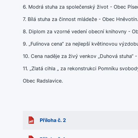
6. Modrá stuha za společenský život - Obec Píse
7. Bílá stuha za činnost mládeže - Obec Hněvotín
8. Diplom za vzorné vedení obecní knihovny - Ob
9. „Fulínova cena“ za nejlepší květinovou výzdo
10. Cena naděje za živý venkov „Duhová stuha“ -
11. „Zlatá cihla „ za rekonstrukci Pomníku svobo
Obec Radslavice.
Příloha č. 2