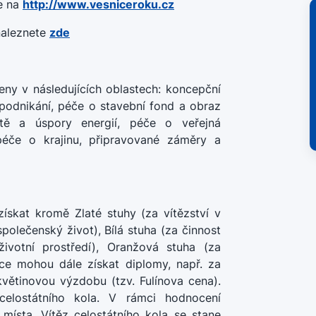
e na
http://www.vesniceroku.cz
naleznete
zde
eny v následujících oblastech: koncepční
 podnikání, péče o stavební fond a obraz
ítě a úspory energií, péče o veřejná
 péče o krajinu, připravované záměry a
skat kromě Zlaté stuhy (za vítězství v
společenský život), Bílá stuha (za činnost
ivotní prostředí), Oranžová stuha (za
ce mohou dále získat diplomy, např. za
květinovou výzdobu (tzv. Fulínova cena).
elostátního kola. V rámci hodnocení
místa. Vítěz celostátního kola se stane