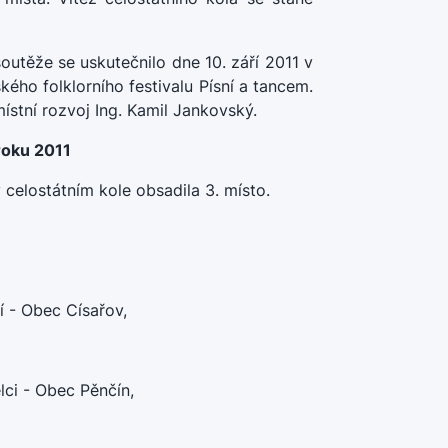
soutěže se uskutečnilo dne 10. září 2011 v
ého folklorního festivalu Písní a tancem.
místní rozvoj Ing. Kamil Jankovský.
roku 2011
v celostátním kole obsadila 3. místo.
í - Obec Císařov,
ci - Obec Pěnčín,