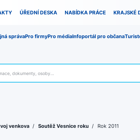
AKTY
ÚŘEDNÍ DESKA
NABÍDKA PRÁCE
KRAJSKÉ 
jná správa
Pro firmy
Pro média
Infoportál pro občana
Turist
voj venkova
/
Soutěž Vesnice roku
/
Rok 2011