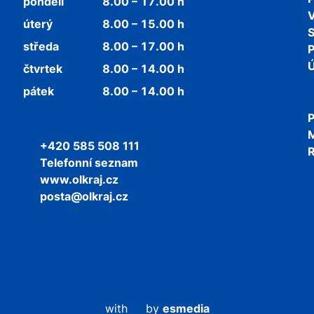
pondělí
8.00 – 17.00 h
V
úterý
8.00 – 15.00 h
středa
8.00 – 17.00 h
P
Ú
čtvrtek
8.00 – 14.00 h
pátek
8.00 – 14.00 h
P
+420 585 508 111
R
Telefonní seznam
www.olkraj.cz
posta@olkraj.cz
with
by
esmedia