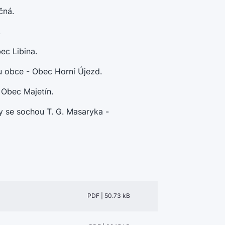
čná.
.
ec Libina.
bu obce - Obec Horní Újezd.
 Obec Majetín.
dy se sochou T. G. Masaryka -
PDF | 50.73 kB