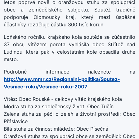
letos poprvé nově o oranžovou stuhu za spolupráci
obce a zemědělského subjektu. Soutěž tradičně
podporuje Olomoucký kraj, který mezi úspěšné
účastníky rozděluje částku 300 tisíc korun.
Loňského ročníku krajského kola soutěže se zúčastnilo
37 obcí, vítězem porota vyhlásila obec Střítež nad
Ludinou, která pak v celostátním kole obsadila druhé
místo.
Podrobné informace naleznete na
http://www.mmr.cz/Regionalni-politika/Soutez-
Vesnice-roku/Vesnice-roku-2007
Vítěz: Obec Rouské - celkový vítěz krajského kola
Modrá stuha za společenský život: Obec Tučín
Zelená stuha za péči o zeleň a životní prostředí: Obec
Přáslavice
Bílá stuha za činnost mládeže: Obec Písečná
Oranžová stuha za spolupráci obce se zemědělci: Obec