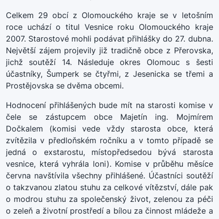
Celkem 29 obcí z Olomouckého kraje se v letošním
roce uchází o titul Vesnice roku Olomouckého kraje
2007. Starostové mohli podávat přihlášky do 27. dubna.
Největší zájem projevily již tradičně obce z Přerovska,
jichž soutěží 14. Následuje okres Olomouc s šesti
účastníky, Šumperk se čtyřmi, z Jesenicka se třemi a
Prostějovska se dvěma obcemi.
Hodnocení přihlášených bude mít na starosti komise v
čele se zástupcem obce Majetín ing. Mojmírem
Dočkalem (komisi vede vždy starosta obce, která
zvítězila v předloňském ročníku a v tomto případě se
jedná o exstarostu, místopředsedou bývá starosta
vesnice, která vyhrála loni). Komise v průběhu měsíce
června navštívila všechny přihlášené. Účastníci soutěží
o takzvanou zlatou stuhu za celkové vítězství, dále pak
o modrou stuhu za společenský život, zelenou za péči
o zeleň a životní prostředí a bílou za činnost mládeže a