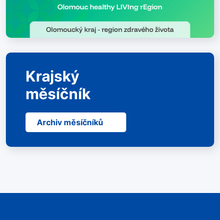
Krajský
měsíčník
Archiv měsíčníků