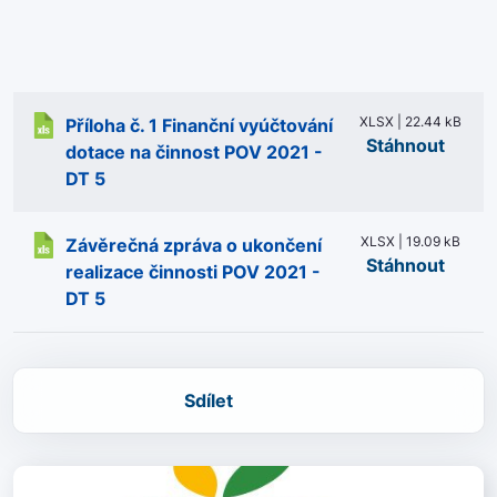
XLSX | 22.44 kB
Příloha č. 1 Finanční vyúčtování
Stáhnout
dotace na činnost POV 2021 -
DT 5
XLSX | 19.09 kB
Závěrečná zpráva o ukončení
Stáhnout
realizace činnosti POV 2021 -
DT 5
Sdílet