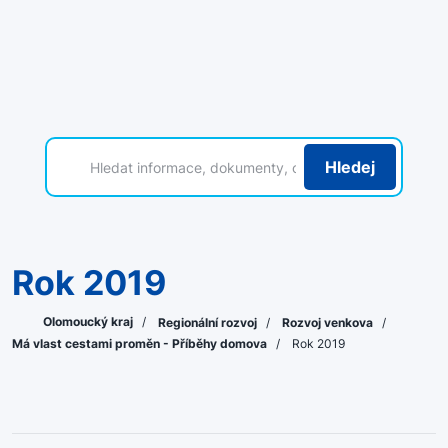
Hledej
Rok 2019
Olomoucký kraj
/
Regionální rozvoj
/
Rozvoj venkova
/
Má vlast cestami proměn - Příběhy domova
/
Rok 2019