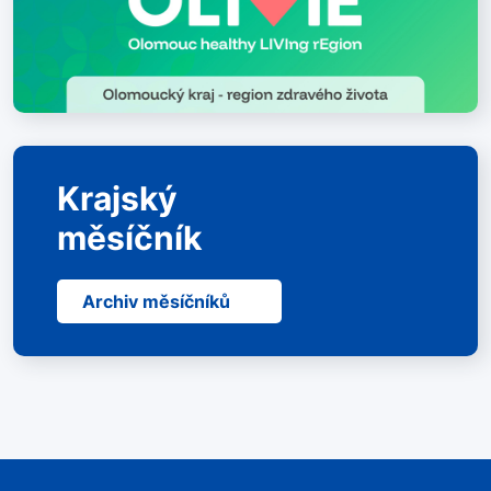
Krajský
měsíčník
Archiv měsíčníků