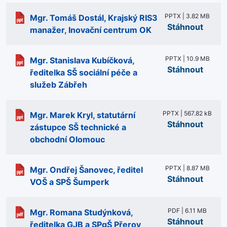
PPTX | 3.82 MB
Mgr. Tomáš Dostál, Krajský RIS3
Stáhnout
manažer, Inovační centrum OK
PPTX | 10.9 MB
Mgr. Stanislava Kubíčková,
Stáhnout
ředitelka SŠ sociální péče a
služeb Zábřeh
PPTX | 567.82 kB
Mgr. Marek Kryl, statutární
Stáhnout
zástupce SŠ technické a
obchodní Olomouc
PPTX | 8.87 MB
Mgr. Ondřej Šanovec, ředitel
Stáhnout
VOŠ a SPŠ Šumperk
PDF | 6.11 MB
Mgr. Romana Studýnková,
Stáhnout
ředitelka GJB a SPgŠ Přerov