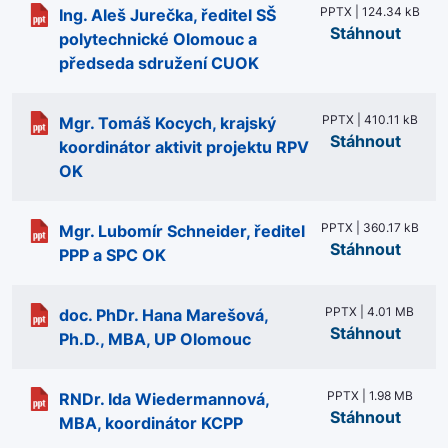
PPTX | 124.34 kB
Ing. Aleš Jurečka, ředitel SŠ
Stáhnout
polytechnické Olomouc a
předseda sdružení CUOK
PPTX | 410.11 kB
Mgr. Tomáš Kocych, krajský
Stáhnout
koordinátor aktivit projektu RPV
OK
PPTX | 360.17 kB
Mgr. Lubomír Schneider, ředitel
Stáhnout
PPP a SPC OK
PPTX | 4.01 MB
doc. PhDr. Hana Marešová,
Stáhnout
Ph.D., MBA, UP Olomouc
PPTX | 1.98 MB
RNDr. Ida Wiedermannová,
Stáhnout
MBA, koordinátor KCPP