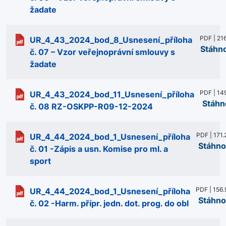
žadate
PDF | 21
UR_4_43_2024_bod_8_Usnesení_příloha
Stáhn
č. 07 – Vzor veřejnoprávní smlouvy s
žadate
PDF | 14
UR_4_43_2024_bod_11_Usnesení_příloha
Stáhn
č. 08 RZ-OSKPP-R09-12-2024
PDF | 171.
UR_4_44_2024_bod_1_Usnesení_příloha
Stáhno
č. 01 -Zápis a usn. Komise pro ml. a
sport
PDF | 156.
UR_4_44_2024_bod_1_Usnesení_příloha
Stáhno
č. 02 -Harm. přípr. jedn. dot. prog. do obl