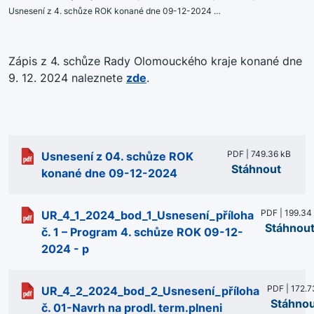
Usnesení z 4. schůze ROK konané dne 09-12-2024 …
Zápis z 4. schůze Rady Olomouckého kraje konané dne
9. 12. 2024 naleznete
zde
.
PDF | 749.36 kB
Usnesení z 04. schůze ROK
Stáhnout
konané dne 09-12-2024
PDF | 199.34
UR_4_1_2024_bod_1_Usnesení_příloha
Stáhnou
č. 1 – Program 4. schůze ROK 09-12-
2024 - p
PDF | 172.7
UR_4_2_2024_bod_2_Usnesení_příloha
Stáhno
č. 01-Navrh na prodl. term.plneni