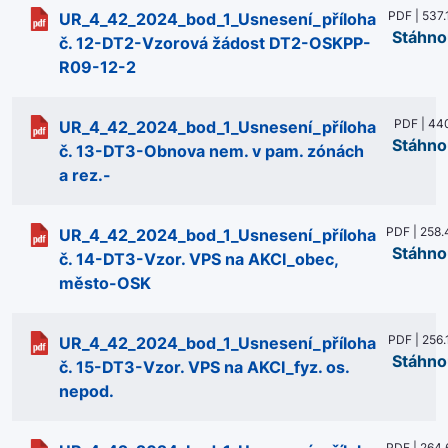
PDF | 537.
UR_4_42_2024_bod_1_Usnesení_příloha
Stáhno
č. 12-DT2-Vzorová žádost DT2-OSKPP-
R09-12-2
PDF | 44
UR_4_42_2024_bod_1_Usnesení_příloha
Stáhno
č. 13-DT3-Obnova nem. v pam. zónách
a rez.-
PDF | 258.
UR_4_42_2024_bod_1_Usnesení_příloha
Stáhno
č. 14-DT3-Vzor. VPS na AKCI_obec,
město-OSK
PDF | 256.
UR_4_42_2024_bod_1_Usnesení_příloha
Stáhno
č. 15-DT3-Vzor. VPS na AKCI_fyz. os.
nepod.
PDF | 264.