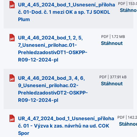
PDF | 153.
UR_4_45_2024_bod_1_Usnesení_příloha
Stáhno
č. 01-Dod. č. 1 mezi OK a sp. TJ SOKOL
Plum
PDF | 1.72 MB
UR_4_46_2024_bod_1, 2, 5,
Stáhnout
7_Usneseni_prilohac.01-
PrehledzadostivDT1-OSKPP-
R09-12-2024-pl
PDF | 377.91 kB
UR_4_46_2024_bod_3, 4, 6,
Stáhnout
9_Usneseni_prilohac.02-
PrehledzadostivDT2-OSKPP-
R09-12-2024-pl
PDF | 142.
UR_4_47_2024_bod_1_Usnesení_příloha
Stáhno
č. 01 - Výzva k zas. návrhů na ud. COK
Spor