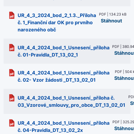
PDF | 134.23 kB
UR_4_3_2024_bod_2_1.3._Příloha
Stáhnout
č. 1_Finanční dar OK pro prvního
narozeného obč
PDF | 380.9
UR_4_4_2024_bod_1_Usnesení_příloha
Stáhnou
č. 01-Pravidla_DT_13_02_1
PDF | 504 
UR_4_4_2024_bod_1_Usnesení_příloha
Stáhnou
č. 02- Vzor žádosti _DT_13_02_01
PDF
UR_4_4_2024_bod_1_Usnesení_příloha č.
S
03_Vzorové_smlouvy_pro_obce_DT_13_02_01
PDF | 325.2
UR_4_4_2024_bod_1_Usnesení_příloha
Stáhnou
č. 04-Pravidla_DT_13_02_2x