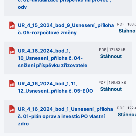
odv
PDF | 188.
UR_4_15_2024_bod_9_Usnesení_příloha
Stáhno
č. 05-rozpočtové změny
PDF | 171.82 kB
UR_4_16_2024_bod_1,
Stáhnout
10_Usnesení_příloha č. 04-
snížení příspěvku zřizovatele
PDF | 196.43 kB
UR_4_16_2024_bod_1, 11,
Stáhnout
12_Usnesení_příloha č. 05-EÚO
PDF | 122.
UR_4_16_2024_bod_1_Usnesení_příloha
Stáhno
č. 01-plán oprav a investic PO vlastní
zdro