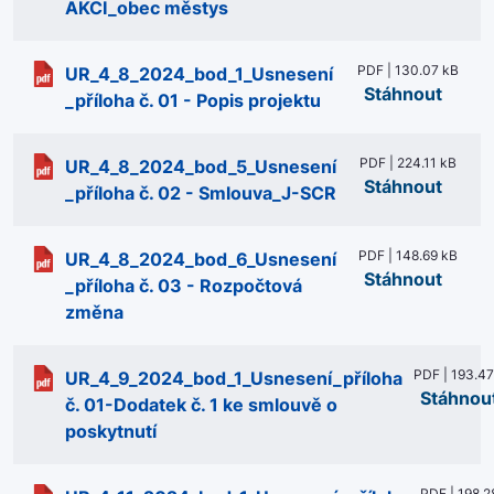
AKCI_obec městys
PDF | 130.07 kB
UR_4_8_2024_bod_1_Usnesení
Stáhnout
_příloha č. 01 - Popis projektu
PDF | 224.11 kB
UR_4_8_2024_bod_5_Usnesení
Stáhnout
_příloha č. 02 - Smlouva_J-SCR
PDF | 148.69 kB
UR_4_8_2024_bod_6_Usnesení
Stáhnout
_příloha č. 03 - Rozpočtová
změna
PDF | 193.47
UR_4_9_2024_bod_1_Usnesení_příloha
Stáhnou
č. 01-Dodatek č. 1 ke smlouvě o
poskytnutí
PDF | 198.2