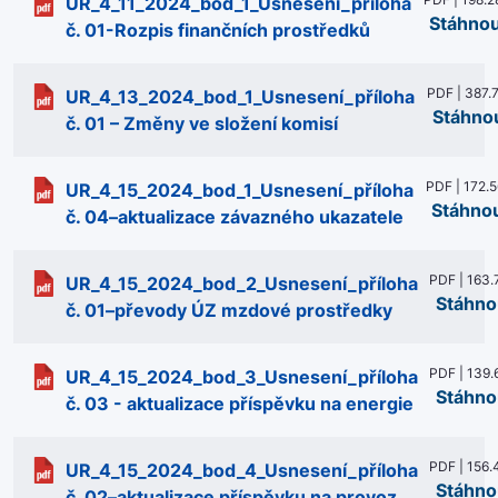
UR_4_11_2024_bod_1_Usnesení_příloha
Stáhno
č. 01-Rozpis finančních prostředků
PDF | 387.
UR_4_13_2024_bod_1_Usnesení_příloha
Stáhno
č. 01 – Změny ve složení komisí
PDF | 172.
UR_4_15_2024_bod_1_Usnesení_příloha
Stáhno
č. 04–aktualizace závazného ukazatele
PDF | 163.
UR_4_15_2024_bod_2_Usnesení_příloha
Stáhno
č. 01–převody ÚZ mzdové prostředky
PDF | 139.
UR_4_15_2024_bod_3_Usnesení_příloha
Stáhno
č. 03 - aktualizace příspěvku na energie
PDF | 156.
UR_4_15_2024_bod_4_Usnesení_příloha
Stáhno
č. 02–aktualizace příspěvku na provoz ,