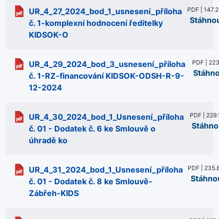
PDF | 147.
UR_4_27_2024_bod_1_usnesení_příloha
Stáhno
č. 1-komplexní hodnocení ředitelky
KIDSOK-O
PDF | 223
UR_4_29_2024_bod_3_usnesení_příloha
Stáhn
č. 1-RZ-financování KIDSOK-ODSH-R-9-
12-2024
PDF | 229.
UR_4_30_2024_bod_1_Usnesení_příloha
Stáhno
č. 01 - Dodatek č. 6 ke Smlouvě o
úhradě ko
PDF | 235.
UR_4_31_2024_bod_1_Usnesení_příloha
Stáhno
č. 01 - Dodatek č. 8 ke Smlouvě-
Zábřeh-KIDS