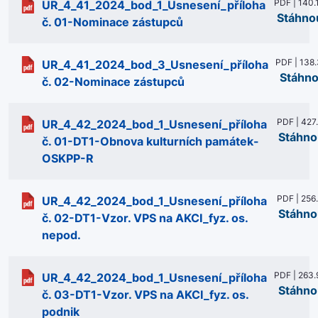
PDF | 140.
UR_4_41_2024_bod_1_Usnesení_příloha
Stáhno
č. 01-Nominace zástupců
PDF | 138
UR_4_41_2024_bod_3_Usnesení_příloha
Stáhno
č. 02-Nominace zástupců
PDF | 427
UR_4_42_2024_bod_1_Usnesení_příloha
Stáhno
č. 01-DT1-Obnova kulturních památek-
OSKPP-R
PDF | 256
UR_4_42_2024_bod_1_Usnesení_příloha
Stáhno
č. 02-DT1-Vzor. VPS na AKCI_fyz. os.
nepod.
PDF | 263.
UR_4_42_2024_bod_1_Usnesení_příloha
Stáhno
č. 03-DT1-Vzor. VPS na AKCI_fyz. os.
podnik