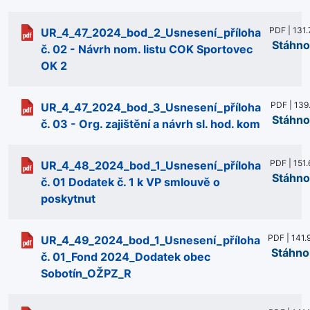
PDF | 131.
UR_4_47_2024_bod_2_Usnesení_příloha
Stáhno
č. 02 - Návrh nom. listu COK Sportovec
OK 2
PDF | 139
UR_4_47_2024_bod_3_Usnesení_příloha
Stáhno
č. 03 - Org. zajištění a návrh sl. hod. kom
PDF | 151.
UR_4_48_2024_bod_1_Usnesení_příloha
Stáhno
č. 01 Dodatek č. 1 k VP smlouvě o
poskytnut
PDF | 141.
UR_4_49_2024_bod_1_Usnesení_příloha
Stáhno
č. 01_Fond 2024_Dodatek obec
Sobotín_OŽPZ_R