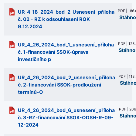
PDF | 186.
UR_4_18_2024_bod_2_Usnesení_příloha
Stáhno
č. 02 - RZ k odsouhlasení ROK
9.12.2024
PDF | 123
UR_4_26_2024_bod_1_usnesení_příloha
Stáhno
č. 1-financování SSOK-úprava
investičního p
PDF | 118
UR_4_26_2024_bod_2_usnesení_příloha
Stáhn
č. 2-financování SSOK-prodloužení
termínů-O
PDF | 206
UR_4_26_2024_bod_6_usnesení_příloha
Stáhno
č. 3-RZ-financování SSOK-ODSH-R-09-
12-2024