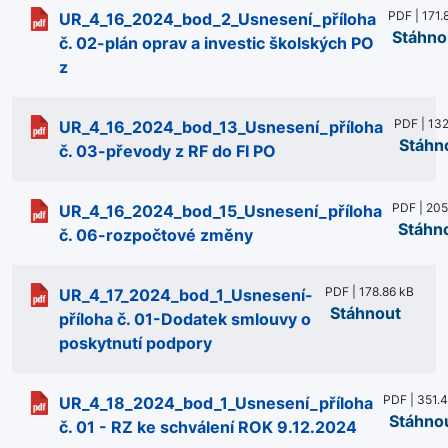
PDF | 171.
UR_4_16_2024_bod_2_Usnesení_příloha
Stáhno
č. 02-plán oprav a investic školských PO
z
PDF | 132
UR_4_16_2024_bod_13_Usnesení_příloha
Stáhn
č. 03-převody z RF do FI PO
PDF | 205
UR_4_16_2024_bod_15_Usnesení_příloha
Stáhn
č. 06-rozpočtové změny
PDF | 178.86 kB
UR_4_17_2024_bod_1_Usnesení-
Stáhnout
příloha č. 01-Dodatek smlouvy o
poskytnutí podpory
PDF | 351.
UR_4_18_2024_bod_1_Usnesení_příloha
Stáhno
č. 01 - RZ ke schválení ROK 9.12.2024