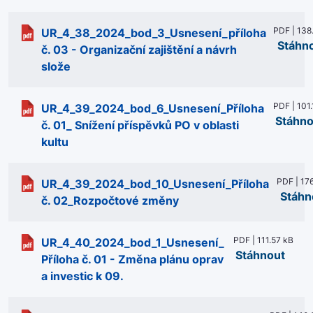
PDF | 138
UR_4_38_2024_bod_3_Usnesení_příloha
Stáhn
č. 03 - Organizační zajištění a návrh
slože
PDF | 101.
UR_4_39_2024_bod_6_Usnesení_Příloha
Stáhno
č. 01_ Snížení příspěvků PO v oblasti
kultu
PDF | 17
UR_4_39_2024_bod_10_Usnesení_Příloha
Stáhn
č. 02_Rozpočtové změny
PDF | 111.57 kB
UR_4_40_2024_bod_1_Usnesení_
Stáhnout
Příloha č. 01 - Změna plánu oprav
a investic k 09.