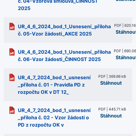
č. 04-Vzorová smlouva_ČINNOST
2025
PDF | 620.16
UR_4_6_2024_bod_1_Usnesení_příloha
Stáhnou
č. 05-Vzor žádosti_AKCE 2025
PDF | 690.0
UR_4_6_2024_bod_1_Usnesení_příloha
Stáhnou
č. 06-Vzor žádosti_ČINNOST 2025
PDF | 369.66 kB
UR_4_7_2024_bod_1_usnesení
Stáhnout
_příloha č. 01 - Pravidla PD z
rozpočtu OK v DT 12_
PDF | 445.71 kB
UR_4_7_2024_bod_1_usnesení
Stáhnout
_příloha č. 02 - Vzor žádosti o
PD z rozpočtu OK v