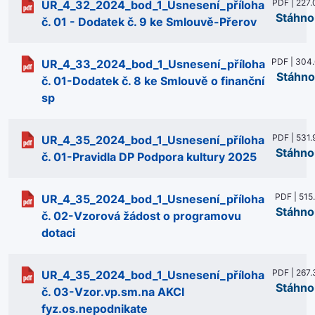
PDF | 227.
UR_4_32_2024_bod_1_Usnesení_příloha
Stáhno
č. 01 - Dodatek č. 9 ke Smlouvě-Přerov
PDF | 304.
UR_4_33_2024_bod_1_Usnesení_příloha
Stáhno
č. 01-Dodatek č. 8 ke Smlouvě o finanční
sp
PDF | 531.
UR_4_35_2024_bod_1_Usnesení_příloha
Stáhno
č. 01-Pravidla DP Podpora kultury 2025
PDF | 515
UR_4_35_2024_bod_1_Usnesení_příloha
Stáhno
č. 02-Vzorová žádost o programovu
dotaci
PDF | 267.
UR_4_35_2024_bod_1_Usnesení_příloha
Stáhno
č. 03-Vzor.vp.sm.na AKCI
fyz.os.nepodnikate