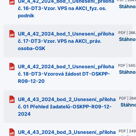
UR_4_42_2024_bod_1_Usnesení_příloha
Stáhno
č. 16-DT3-Vzor. VPS na AKCI_fyz. os.
podnik
PDF | 266
UR_4_42_2024_bod_1_Usnesení_příloha
Stáhno
č. 17-DT3-Vzor. VPS na AKCI_práv.
osoba-OSK
PDF | 540
UR_4_42_2024_bod_1_Usnesení_příloha
Stáhno
č. 18-DT3-Vzorová žádost DT-OSKPP-
R09-12-20
PDF | 264
UR_4_43_2024_bod_2_Usnesení_příloha
Stáhn
č. 01 Přehled žadatelů-OSKPP-R09-12-
2024
PDF | 249
UR_4_43_2024_bod_3_Usnesení_příloha