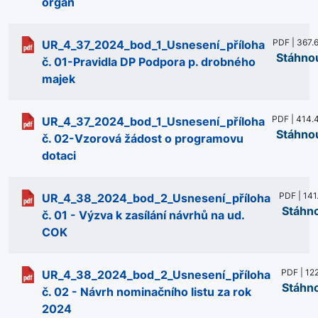
organ
PDF | 367.
UR_4_37_2024_bod_1_Usnesení_příloha
Stáhno
č. 01-Pravidla DP Podpora p. drobného
majek
PDF | 414.
UR_4_37_2024_bod_1_Usnesení_příloha
Stáhno
č. 02-Vzorová žádost o programovu
dotaci
PDF | 141
UR_4_38_2024_bod_2_Usnesení_příloha
Stáhn
č. 01 - Výzva k zasílání návrhů na ud.
COK
PDF | 12
UR_4_38_2024_bod_2_Usnesení_příloha
Stáhn
č. 02 - Návrh nominačního listu za rok
2024