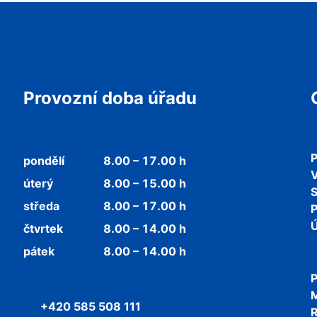
Provozní doba úřadu
P
pondělí
8.00 – 17.00 h
V
úterý
8.00 – 15.00 h
středa
8.00 – 17.00 h
P
Ú
čtvrtek
8.00 – 14.00 h
pátek
8.00 – 14.00 h
P
+420 585 508 111
R