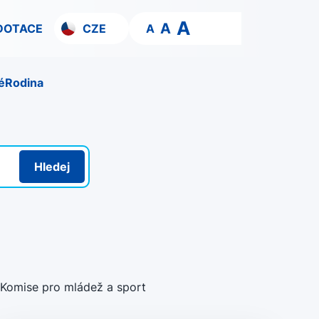
A
A
DOTACE
CZE
A
é
Rodina
Hledej
Komise pro mládež a sport