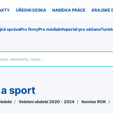
AKTY
ÚŘEDNÍ DESKA
NABÍDKA PRÁCE
KRAJSKÉ 
jná správa
Pro firmy
Pro média
Infoportál pro občana
Turist
 a sport
období
/
Volební období 2020 - 2024
/
Komise ROK
/